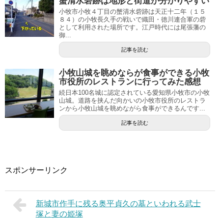
蟹清水砦跡は地形と街道が分かりやすい
小牧市小牧４丁目の蟹清水砦跡は天正十二年（１５
８４）の小牧長久手の戦いで織田・徳川連合軍の砦
として利用された場所です。江戸時代には尾張藩の
御...
記事を読む
小牧山城を眺めならが食事ができる小牧
市役所のレストランに行ってみた感想
続日本100名城に認定されている愛知県小牧市の小牧
山城。道路を挟んだ向かいの小牧市役所のレストラ
ンから小牧山城を眺めながら食事ができるんです...
記事を読む
スポンサーリンク
新城市作手に残る奥平貞久の墓といわれる武士
塚と妻の姫塚