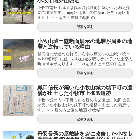
小牧市南外山城址
小牧市南外山城址は戦国時代以前に築かれた堀尾孫
助の城跡です。 ■南外山城址の住所■ 小牧市南外山
４０４ ＞＞南外山城址の場所の...
記事を読む
小牧山城土塁断面展示の地層が周囲の地
層と逆転している理由
整備復元が進められている小牧市の小牧山城（続日
本100名城）には、小牧山城を取り巻いていた土塁の
断面展示があります。これを見ると土塁の中を見...
記事を読む
織田信長が築いた小牧山城の城下町の遺
構が出土した小牧市上御園遺跡
小牧市堀の内５丁目にある堀の内公園は、織田信長
が築いた小牧山城の城下町の遺構が出土した場所で
す。 ＞＞堀の内公園の地図 小牧城下...
記事を読む
丹羽長秀の屋敷跡を砦に改修した小牧市