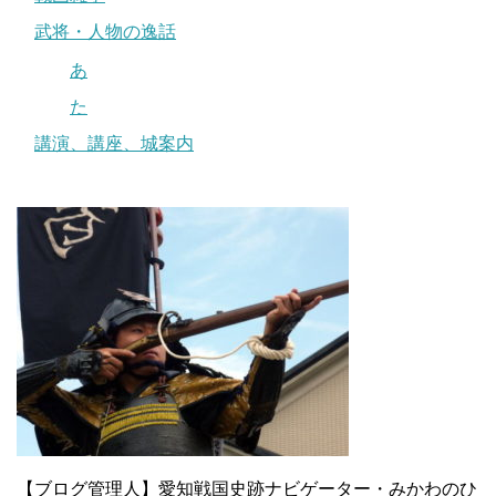
武将・人物の逸話
あ
た
講演、講座、城案内
【ブログ管理人】愛知戦国史跡ナビゲーター・みかわのひ