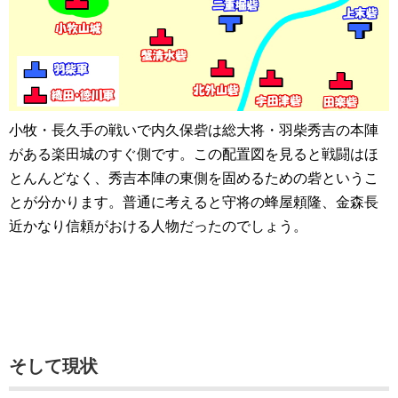
小牧・長久手の戦いで内久保砦は総大将・羽柴秀吉の本陣
がある楽田城のすぐ側です。この配置図を見ると戦闘はほ
とんんどなく、秀吉本陣の東側を固めるための砦というこ
とが分かります。普通に考えると守将の蜂屋頼隆、金森長
近かなり信頼がおける人物だったのでしょう。
そして現状