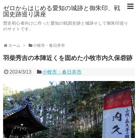
ゼロからはじめる愛知の城跡と御朱印、戦
国史跡巡り講座
歴史初心者向けに作った愛知の戦国史跡と城跡そして御朱印巡り
のサイトです。
ホーム
小牧市・春日井市
羽柴秀吉の本陣近くを固めた小牧市内久保砦跡
2024/3/13
小牧市・春日井市