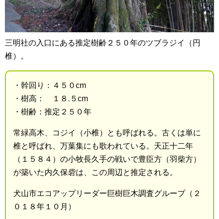
三明社の入口にある推定樹齢２５０年のツブラジイ（円
椎）。
・幹回り：４５０cm
・樹高： １８.５cm
・樹齢：推定２５０年
常緑高木、コジイ（小椎）とも呼ばれる。古くは単に
椎と呼ばれ、万葉集にも歌われている。天正十二年
（１５８４）の小牧長久手の戦いで豊臣方（羽柴方）
が築いた内久保砦は、この周辺と推定される。
犬山市エコアップリーダー巨樹巨木調査グループ（２
０１８年１０月）