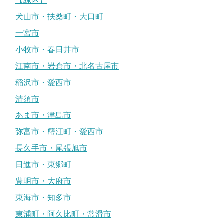
【緑区】
犬山市・扶桑町・大口町
一宮市
小牧市・春日井市
江南市・岩倉市・北名古屋市
稲沢市・愛西市
清須市
あま市・津島市
弥富市・蟹江町・愛西市
長久手市・尾張旭市
日進市・東郷町
豊明市・大府市
東海市・知多市
東浦町・阿久比町・常滑市