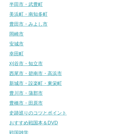
半田市・武豊町
美浜町・南知多町
豊田市・みよし市
岡崎市
安城市
幸田町
刈谷市・知立市
西尾市・碧南市・高浜市
新城市・設楽町・東栄町
豊川市・蒲郡市
豊橋市・田原市
史跡巡りのコツとポイント
おすすめ戦国本＆DVD
戦国雑学