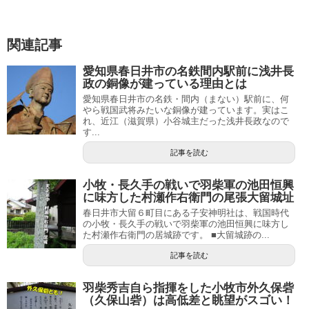
関連記事
愛知県春日井市の名鉄間内駅前に浅井長
政の銅像が建っている理由とは
愛知県春日井市の名鉄・間内（まない）駅前に、何
やら戦国武将みたいな銅像が建っています。実はこ
れ、近江（滋賀県）小谷城主だった浅井長政なので
す...
記事を読む
小牧・長久手の戦いで羽柴軍の池田恒興
に味方した村瀬作右衛門の尾張大留城址
春日井市大留６町目にある子安神明社は、戦国時代
の小牧・長久手の戦いで羽柴軍の池田恒興に味方し
た村瀬作右衛門の居城跡です。 ■大留城跡の...
記事を読む
羽柴秀吉自ら指揮をした小牧市外久保砦
（久保山砦）は高低差と眺望がスゴい！