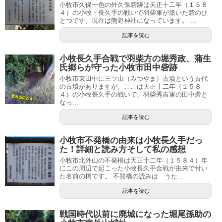
小牧市久保一色の外久保砦跡は天正十二年（１５８
４）の小牧・長久手の戦いで羽柴軍が築いた砦のひ
とつです。現在は熊野神社になっています。 ...
記事を読む
小牧長久手合戦で羽柴方の堀秀政、蒲生
氏郷らが守った小牧市田中砦跡
小牧市東田中に三ツ山（みつやま）古墳という古代
の古墳がありますが、ここは天正十二年（１５８
４）の小牧長久手の戦いで、羽柴秀吉軍の田中砦と
なっ...
記事を読む
小牧市不発橋の由来は小牧長久手だっ
た！詳細と読み方そして私の感想
小牧市北外山の不発橋は天正十二年（１５８４）年
にこの周辺で起こった小牧長久手合戦が由来で付い
た名前の橋です。 不発橋の読みは うた...
記事を読む
戦国時代以前に廃城になった堀尾孫助の