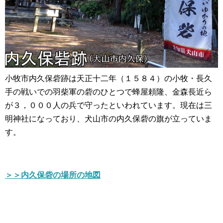
小牧市内久保砦跡は天正十二年（１５８４）の小牧・長久
手の戦いでの羽柴軍の砦のひとつで蜂屋頼隆、金森長近ら
が３，０００人の兵で守ったといわれています。現在は三
明神社になっており、犬山市の内久保砦の旗が立っていま
す。
＞＞内久保砦の場所の地図