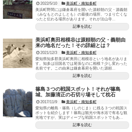
2022/5/10
美浜町・南知多町
美浜町野間には鎌倉幕府を開いた源頼朝の父・源義朝
（みなもとのよしとも）の最後の場所、つまり亡くな
ったと伝わる場所があります。それが法山寺...
記事を読む
美浜町奥田相模谷は源頼朝の父・義朝由
来の地名だった！その詳細とは？
2021/12/3
美浜町・南知多町
愛知県知多郡美浜町奥田に相模谷という地名がありま
す。知多は旧国名では尾張なのに相模？少し変わった
名前です。この由来は鎌倉幕府を開いた源頼...
記事を読む
篠島３つの戦国スポット！それが篠島
城、加藤清正の石切り場そして枕石
2017/11/9
美浜町・南知多町
愛知県の離島・篠島（しのじま）に残る３つの戦国ス
ポットを紹介します！篠島は観光や海水浴で有名な観
光地ですが、実はディープな戦国スポットでもあ...
記事を読む