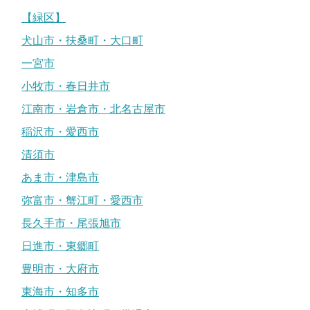
【緑区】
犬山市・扶桑町・大口町
一宮市
小牧市・春日井市
江南市・岩倉市・北名古屋市
稲沢市・愛西市
清須市
あま市・津島市
弥富市・蟹江町・愛西市
長久手市・尾張旭市
日進市・東郷町
豊明市・大府市
東海市・知多市