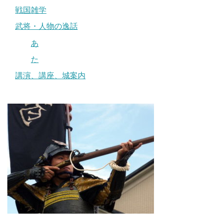
戦国雑学
武将・人物の逸話
あ
た
講演、講座、城案内