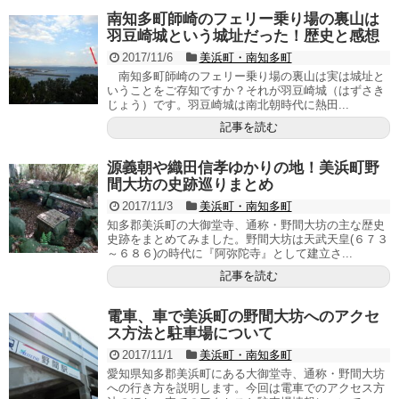
南知多町師崎のフェリー乗り場の裏山は
羽豆崎城という城址だった！歴史と感想
2017/11/6
美浜町・南知多町
南知多町師崎のフェリー乗り場の裏山は実は城址と
いうことをご存知ですか？それが羽豆崎城（はずさき
じょう）です。羽豆崎城は南北朝時代に熱田...
記事を読む
源義朝や織田信孝ゆかりの地！美浜町野
間大坊の史跡巡りまとめ
2017/11/3
美浜町・南知多町
知多郡美浜町の大御堂寺、通称・野間大坊の主な歴史
史跡をまとめてみました。野間大坊は天武天皇(６７３
～６８６)の時代に『阿弥陀寺』として建立さ...
記事を読む
電車、車で美浜町の野間大坊へのアクセ
ス方法と駐車場について
2017/11/1
美浜町・南知多町
愛知県知多郡美浜町にある大御堂寺、通称・野間大坊
への行き方を説明します。今回は電車でのアクセス方