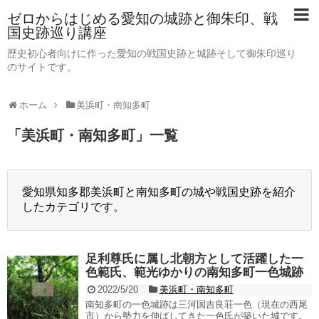
ゼロからはじめる愛知の城跡と御朱印、戦
国史跡巡り講座
歴史初心者向けに作った愛知の戦国史跡と城跡そして御朱印巡り
のサイトです。
ホーム
美浜町・南知多町
「
美浜町・南知多町
」
一覧
愛知県知多郡美浜町と南知多町の城や戦国史跡を紹介
したカテゴリです。
足利尊氏に属し北朝方として活躍した一
色範氏、範光ゆかりの南知多町一色城跡
2022/5/20
美浜町・南知多町
南知多町の一色城跡は三河国吉良荘一色（現在の西尾
市）から勢力を伸ばしてきた一色氏が築いた城です。