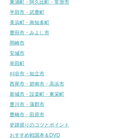
東浦町・阿久比町・常滑市
半田市・武豊町
美浜町・南知多町
豊田市・みよし市
岡崎市
安城市
幸田町
刈谷市・知立市
西尾市・碧南市・高浜市
新城市・設楽町・東栄町
豊川市・蒲郡市
豊橋市・田原市
史跡巡りのコツとポイント
おすすめ戦国本＆DVD