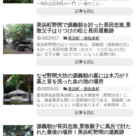
一色氏は足利氏の一門（一族のこと...
記事を読む
美浜町野間で源義朝を討った長田忠致,景
致父子はりつけの松と長田屋敷跡
2022/5/17
美浜町・南知多町
美浜町野間のはりつけの松は、源義朝（源頼朝の父）
を討った長田忠致,景致（おさだ ただむね,かげむ
ね）父子が磔（はりつけ）になった墓標の松...
記事を読む
なぜ野間大坊の源義朝の墓には木刀が？
墓と首を洗った血の池の場所
2022/5/11
美浜町・南知多町
愛知県知多郡美浜町にある大御堂寺（野間大坊）に
は、鎌倉幕府を開いた源頼朝の父である、源義朝（み
なもとのよしとも）の墓があります。令和四年（2...
記事を読む
源義朝が長田忠致,景致親子に風呂で討た
れた最後の場所！美浜町野間の湯殿跡