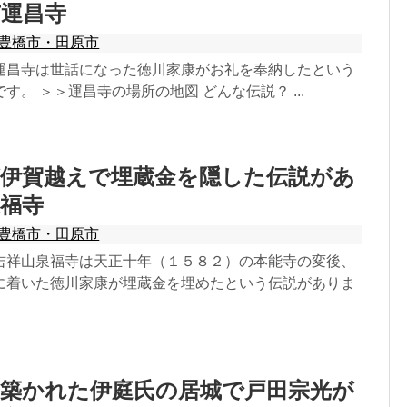
市運昌寺
豊橋市・田原市
運昌寺は世話になった徳川家康がお礼を奉納したという
す。 ＞＞運昌寺の場所の地図 どんな伝説？ ...
が伊賀越えで埋蔵金を隠した伝説があ
福寺
豊橋市・田原市
吉祥山泉福寺は天正十年（１５８２）の本能寺の変後、
に着いた徳川家康が埋蔵金を埋めたという伝説がありま
に築かれた伊庭氏の居城で戸田宗光が