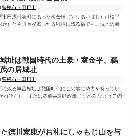
豊橋市・田原市
原市田原町新町にあった槍合橋（やりあいばし）は松平
家康）と今川軍が戦った古戦場に残る橋です。現地の看
城址は戦国時代の土豪・室金平、鵜
茂の居城址
豊橋市・田原市
町に残る牟呂城址は戦国時代にこの地に勢力を持ってい
 かねひら）、または鵜殿兵庫頭政茂（うどの ひょうごの
った徳川家康がお礼にしゃもじ山を与