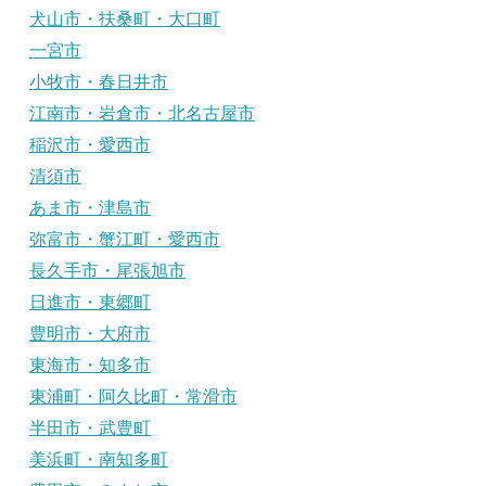
犬山市・扶桑町・大口町
一宮市
小牧市・春日井市
江南市・岩倉市・北名古屋市
稲沢市・愛西市
清須市
あま市・津島市
弥富市・蟹江町・愛西市
長久手市・尾張旭市
日進市・東郷町
豊明市・大府市
東海市・知多市
東浦町・阿久比町・常滑市
半田市・武豊町
美浜町・南知多町