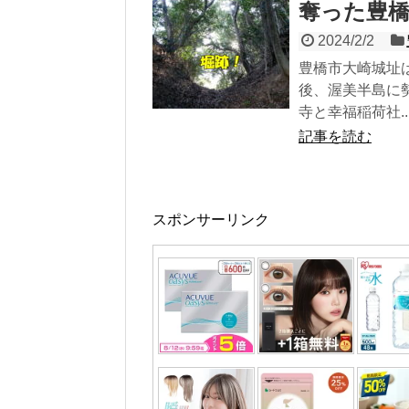
奪った豊橋
2024/2/2
豊橋市大崎城址
後、渥美半島に
寺と幸福稲荷社..
記事を読む
スポンサーリンク