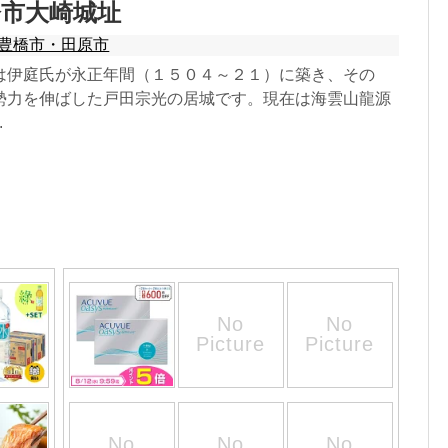
市大崎城址
豊橋市・田原市
は伊庭氏が永正年間（１５０４～２１）に築き、その
勢力を伸ばした戸田宗光の居城です。現在は海雲山龍源
.