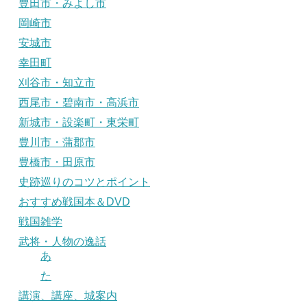
豊田市・みよし市
岡崎市
安城市
幸田町
刈谷市・知立市
西尾市・碧南市・高浜市
新城市・設楽町・東栄町
豊川市・蒲郡市
豊橋市・田原市
史跡巡りのコツとポイント
おすすめ戦国本＆DVD
戦国雑学
武将・人物の逸話
あ
た
講演、講座、城案内