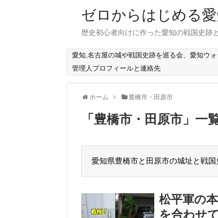
ゼロからはじめる愛
歴史初心者向けに作った愛知の戦国史跡
愛知,名古屋の城や戦国史跡を巡る会、愛知ウ
管理人プロフィールと連絡先
ホーム
豊橋市・田原市
「
豊橋市・田原市
」
一
愛知県豊橋市と田原市の城址と戦国
松平軍の本
を合わせ