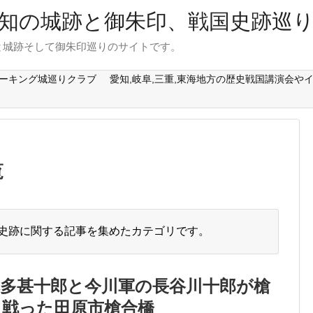
知の城跡と御朱印、戦国史跡巡
と城跡そして御朱印巡りのサイトです。
ォーキング城巡りクラブ
愛知,岐阜,三重,東海地方の歴史戦国講演会や
覧
史跡に関する記事を集めたカテゴリです。
多甚十郎と今川軍の長谷川十郎が槍
て戦った田原市槍合橋