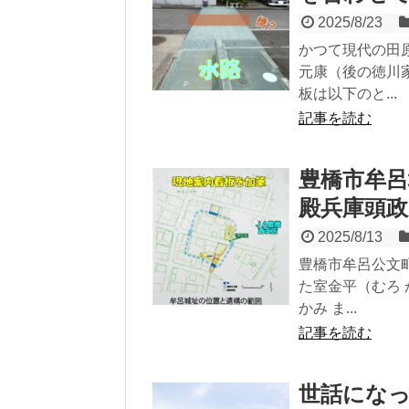
2025/8/23
かつて現代の田
元康（後の徳川
板は以下のと...
記事を読む
豊橋市牟呂
殿兵庫頭政
2025/8/13
豊橋市牟呂公文
た室金平（むろ
かみ ま...
記事を読む
世話にな