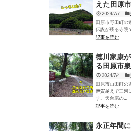
えた田原
2024/7/7
田原市野田町の
伝説が残る寺院で
記事を読む
徳川家康
る田原市泉
2024/7/4
田原市山田町の
伊賀越えで三河
す。天台宗の...
記事を読む
永正年間