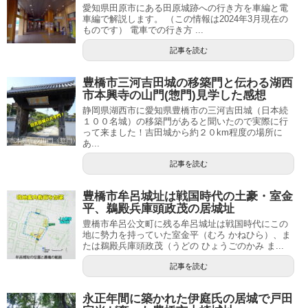
愛知県田原市にある田原城跡への行き方を車編と電
車編で解説します。 （この情報は2024年3月現在の
ものです） 電車での行き方 ...
記事を読む
豊橋市三河吉田城の移築門と伝わる湖西
市本興寺の山門(惣門)見学した感想
静岡県湖西市に愛知県豊橋市の三河吉田城（日本続
１００名城）の移築門があると聞いたので実際に行
って来ました！吉田城から約２０km程度の場所に
あ...
記事を読む
豊橋市牟呂城址は戦国時代の土豪・室金
平、鵜殿兵庫頭政茂の居城址
豊橋市牟呂公文町に残る牟呂城址は戦国時代にこの
地に勢力を持っていた室金平（むろ かねひら）、ま
たは鵜殿兵庫頭政茂（うどの ひょうごのかみ ま...
記事を読む
永正年間に築かれた伊庭氏の居城で戸田