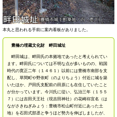
本丸と思われる手前に案内看板がありました。
豊橋の埋蔵文化財 畔田城址
畔田城は、畔田氏の本拠地であったと考えられてい
ます。畔田氏については不明な点が多いものの、戦国
時代の寛正二年（１４６１）以前には豊橋市南部を支
配し、草間町や野依町（のよりちょう）付近に城を築
いたほか、戸田氏支配前の田原にも在住していたこと
が分かっています。今川氏に従い、弘治三年（１５５
７）には吉田天王社（現吉田神社）の花崎祢宜名（は
ながさきねぎみょう：豊橋市松山町付近にあった土
地）を石田式部丞と争うほど勢力を伸ばしましたが、