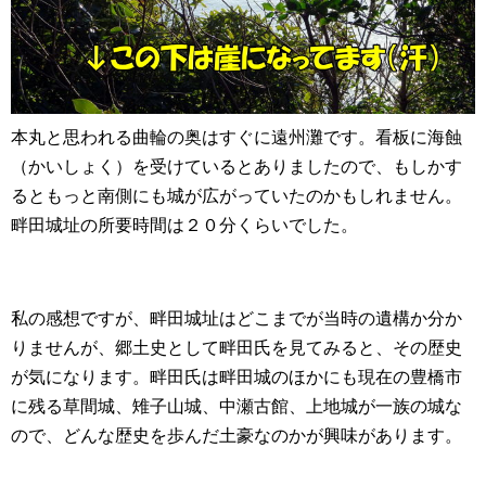
本丸と思われる曲輪の奥はすぐに遠州灘です。看板に海蝕
（かいしょく）を受けているとありましたので、もしかす
るともっと南側にも城が広がっていたのかもしれません。
畔田城址の所要時間は２０分くらいでした。
私の感想ですが、畔田城址はどこまでが当時の遺構か分か
りませんが、郷土史として畔田氏を見てみると、その歴史
が気になります。畔田氏は畔田城のほかにも現在の豊橋市
に残る草間城、雉子山城、中瀬古館、上地城が一族の城な
ので、どんな歴史を歩んだ土豪なのかが興味があります。