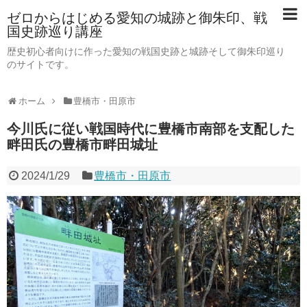
ゼロからはじめる愛知の城跡と御朱印、戦
国史跡巡り講座
歴史初心者向けに作った愛知の戦国史跡と城跡そして御朱印巡り
のサイトです。
ホーム
豊橋市・田原市
今川氏に従い戦国時代に豊橋市南部を支配した
畔田氏の豊橋市畔田城址
2024/1/29
豊橋市・田原市