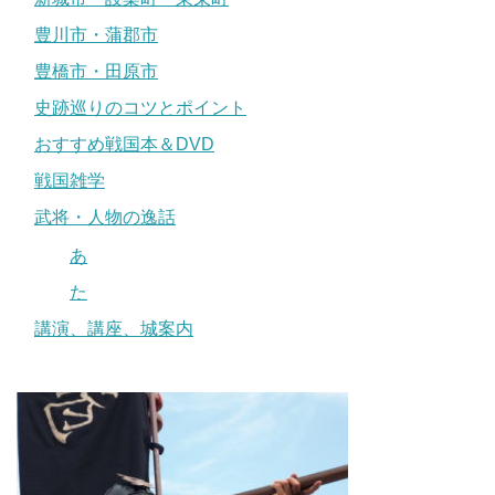
豊川市・蒲郡市
豊橋市・田原市
史跡巡りのコツとポイント
おすすめ戦国本＆DVD
戦国雑学
武将・人物の逸話
あ
た
講演、講座、城案内