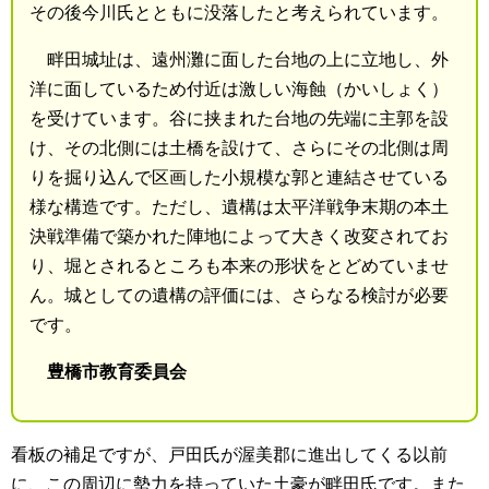
その後今川氏とともに没落したと考えられています。
畔田城址は、遠州灘に面した台地の上に立地し、外
洋に面しているため付近は激しい海蝕（かいしょく）
を受けています。谷に挟まれた台地の先端に主郭を設
け、その北側には土橋を設けて、さらにその北側は周
りを掘り込んで区画した小規模な郭と連結させている
様な構造です。ただし、遺構は太平洋戦争末期の本土
決戦準備で築かれた陣地によって大きく改変されてお
り、堀とされるところも本来の形状をとどめていませ
ん。城としての遺構の評価には、さらなる検討が必要
です。
豊橋市教育委員会
看板の補足ですが、戸田氏が渥美郡に進出してくる以前
に、この周辺に勢力を持っていた土豪が畔田氏です。また