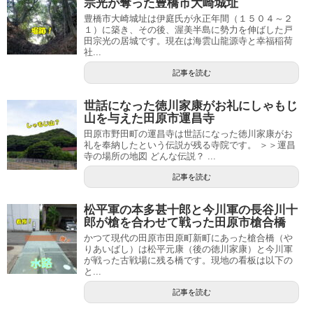
宗光が奪った豊橋市大崎城址
豊橋市大崎城址は伊庭氏が永正年間（１５０４～２
１）に築き、その後、渥美半島に勢力を伸ばした戸
田宗光の居城です。現在は海雲山龍源寺と幸福稲荷
社...
記事を読む
世話になった徳川家康がお礼にしゃもじ
山を与えた田原市運昌寺
田原市野田町の運昌寺は世話になった徳川家康がお
礼を奉納したという伝説が残る寺院です。 ＞＞運昌
寺の場所の地図 どんな伝説？ ...
記事を読む
松平軍の本多甚十郎と今川軍の長谷川十
郎が槍を合わせて戦った田原市槍合橋
かつて現代の田原市田原町新町にあった槍合橋（や
りあいばし）は松平元康（後の徳川家康）と今川軍
が戦った古戦場に残る橋です。現地の看板は以下の
と...
記事を読む