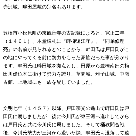
赤沢城、畔田屋敷の別名もあります。
豊橋市小松原町の東観音寺の古記録によると、寛正二年
（１４６１）、本堂棟札に『畔柳遠江守』、『同弟修理
亮』の名前が見られるとのことから、畔田氏は戸田氏がこ
の地にやってくる前に勢力をもった豪族だった事が分かり
ます。畔田氏は畔田城を拠点とし、田原から豊橋南部の梅
田川優位木に掛けて勢力を誇り、草間城、雉子山城、中瀬
古館、上地城にも一族を配していました。
文明七年（１４５７）以降、戸田宗光の進出で畔田氏は戸
田氏に属しましたが、後に今川氏が東三河へ進出してから
は戸田氏と共に今川氏に属しました。そして桶狭間合戦
後、今川氏勢力が三河から退いた際、畔田氏も没落して遠