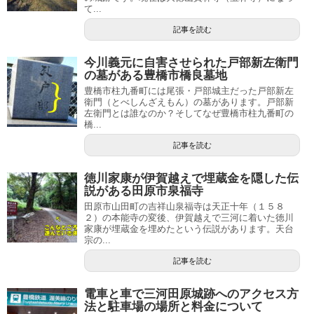
て...
記事を読む
今川義元に自害させられた戸部新左衛門
の墓がある豊橋市橋良墓地
豊橋市柱九番町には尾張・戸部城主だった戸部新左
衛門（とべしんざえもん）の墓があります。戸部新
左衛門とは誰なのか？そしてなぜ豊橋市柱九番町の
橋...
記事を読む
徳川家康が伊賀越えで埋蔵金を隠した伝
説がある田原市泉福寺
田原市山田町の吉祥山泉福寺は天正十年（１５８
２）の本能寺の変後、伊賀越えで三河に着いた徳川
家康が埋蔵金を埋めたという伝説があります。天台
宗の...
記事を読む
電車と車で三河田原城跡へのアクセス方
法と駐車場の場所と料金について