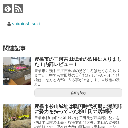
shirotoshiseki
関連記事
豊橋市の三河吉田城址の鉄櫓に入りまし
た！内部レビュー！
豊橋市に残る三河吉田城の見どころはたくさんあり
ますが、中でも吉田城の天守代わりともいわれた鉄
櫓は、なんと内部に入る事ができます。※鉄櫓の読
み...
記事を読む
豊橋市杉山城址は戦国時代初期に渥美郡
に勢力を持っていた杉山氏の居城跡
豊橋市杉山町の杉山城址は戸田氏が渥美郡に勢力を
伸ばす以前の土豪・杉浦右衛門大夫、杉山久助俊輝
の城跡です。現在は大徳山寶林寺（宝林寺）になっ