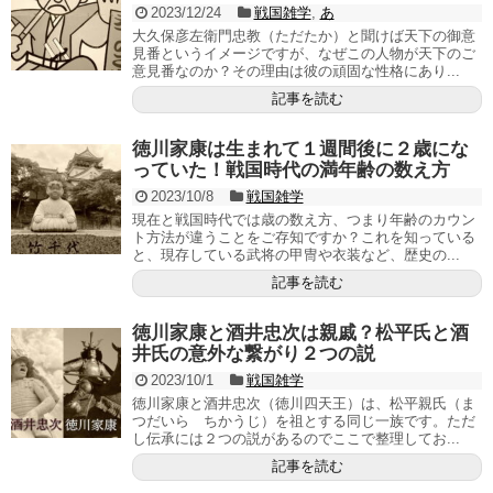
2023/12/24
戦国雑学
,
あ
大久保彦左衛門忠教（ただたか）と聞けば天下の御意
見番というイメージですが、なぜこの人物が天下のご
意見番なのか？その理由は彼の頑固な性格にあり...
記事を読む
徳川家康は生まれて１週間後に２歳にな
っていた！戦国時代の満年齢の数え方
2023/10/8
戦国雑学
現在と戦国時代では歳の数え方、つまり年齢のカウン
ト方法が違うことをご存知ですか？これを知っている
と、現存している武将の甲冑や衣装など、歴史の...
記事を読む
徳川家康と酒井忠次は親戚？松平氏と酒
井氏の意外な繋がり２つの説
2023/10/1
戦国雑学
徳川家康と酒井忠次（徳川四天王）は、松平親氏（ま
つだいら ちかうじ）を祖とする同じ一族です。ただ
し伝承には２つの説があるのでここで整理してお...
記事を読む