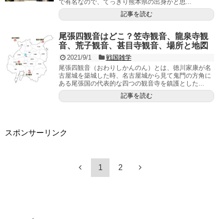
で有名なので、てっきり熊本県の出身かと思...
記事を読む
尾張四観音はどこ？笠寺観音、龍泉寺観
音、荒子観音、甚目寺観音、場所と地図
2021/9/1
戦国雑学
尾張四観音（おわりしかんのん）とは、徳川家康が名
古屋城を築城した時、名古屋城から見て鬼門の方角に
ある尾張国の代表的な四つの観音寺を鎮護とした...
記事を読む
スポンサーリンク
1
2