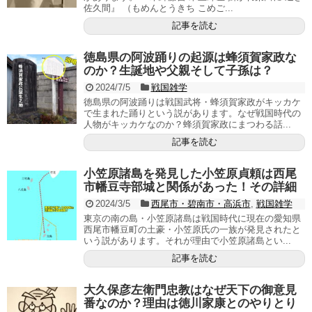
佐久間』 （もめんとうきち こめご...
記事を読む
徳島県の阿波踊りの起源は蜂須賀家政な
のか？生誕地や父親そして子孫は？
2024/7/5
戦国雑学
徳島県の阿波踊りは戦国武将・蜂須賀家政がキッカケ
で生まれた踊りという説があります。なぜ戦国時代の
人物がキッカケなのか？蜂須賀家政にまつわる話...
記事を読む
小笠原諸島を発見した小笠原貞頼は西尾
市幡豆寺部城と関係があった！その詳細
2024/3/5
西尾市・碧南市・高浜市
,
戦国雑学
東京の南の島・小笠原諸島は戦国時代に現在の愛知県
西尾市幡豆町の土豪・小笠原氏の一族が発見されたと
いう説があります。それが理由で小笠原諸島とい...
記事を読む
大久保彦左衛門忠教はなぜ天下の御意見
番なのか？理由は徳川家康とのやりとり