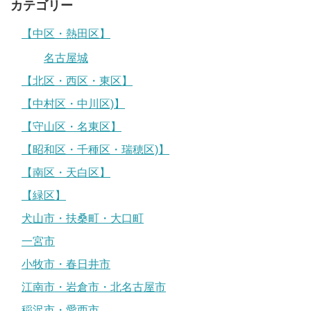
カテゴリー
【中区・熱田区】
名古屋城
【北区・西区・東区】
【中村区・中川区)】
【守山区・名東区】
【昭和区・千種区・瑞穂区)】
【南区・天白区】
【緑区】
犬山市・扶桑町・大口町
一宮市
小牧市・春日井市
江南市・岩倉市・北名古屋市
稲沢市・愛西市