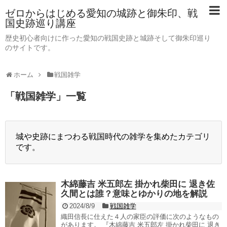
ゼロからはじめる愛知の城跡と御朱印、戦
国史跡巡り講座
歴史初心者向けに作った愛知の戦国史跡と城跡そして御朱印巡り
のサイトです。
ホーム
戦国雑学
「
戦国雑学
」
一覧
城や史跡にまつわる戦国時代の雑学を集めたカテゴリ
です。
木綿藤吉 米五郎左 掛かれ柴田に 退き佐
久間とは誰？意味とゆかりの地を解説
2024/8/9
戦国雑学
織田信長に仕えた４人の家臣の評価に次のようなもの
があります。 『木綿藤吉 米五郎左 掛かれ柴田に 退き