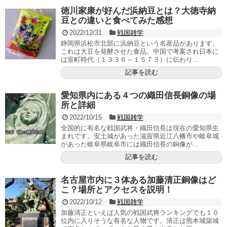
徳川家康が好んだ浜納豆とは？大徳寺納
豆との違いと食べてみた感想
2022/12/31
戦国雑学
静岡県浜松市北部に浜納豆という名産品があります。
これは大豆を発酵させた食品。中国で考案され日本に
は室町時代（１３３６～１５７３）に伝わり...
記事を読む
愛知県内にある４つの織田信長銅像の場
所と詳細
2022/10/15
戦国雑学
全国的に有名な戦国武将・織田信長は現在の愛知県生
まれです。安土城があった滋賀県近江八幡市や岐阜城
があった岐阜県岐阜市には織田信長の銅像が...
記事を読む
名古屋市内に３体ある加藤清正銅像はど
こ？場所とアクセスを説明！
2022/10/12
戦国雑学
加藤清正といえば人気の戦国武将ランキングでも１０
位内に入りそうな有名な人物です。清正は熊本城築城