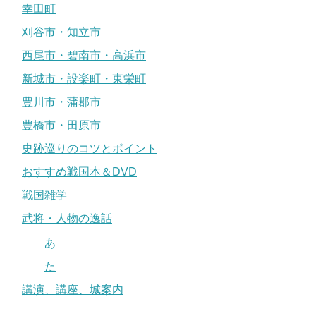
幸田町
刈谷市・知立市
西尾市・碧南市・高浜市
新城市・設楽町・東栄町
豊川市・蒲郡市
豊橋市・田原市
史跡巡りのコツとポイント
おすすめ戦国本＆DVD
戦国雑学
武将・人物の逸話
あ
た
講演、講座、城案内