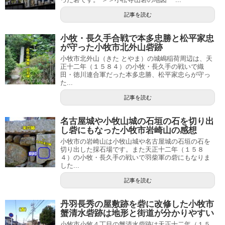
記事を読む
小牧・長久手合戦で本多忠勝と松平家忠
が守った小牧市北外山砦跡
小牧市北外山（きた とやま）の城嶋稲荷周辺は、天
正十二年（１５８４）の小牧・長久手の戦いで織
田・徳川連合軍だった本多忠勝、松平家忠らが守っ
た...
記事を読む
名古屋城や小牧山城の石垣の石を切り出
し砦にもなった小牧市岩崎山の感想
小牧市の岩崎山は小牧山城や名古屋城の石垣の石を
切り出した採石場です。また天正十二年（１５８
４）の小牧・長久手の戦いで羽柴軍の砦にもなりま
した...
記事を読む
丹羽長秀の屋敷跡を砦に改修した小牧市
蟹清水砦跡は地形と街道が分かりやすい
小牧市小牧４丁目の蟹清水砦跡は天正十二年（１５