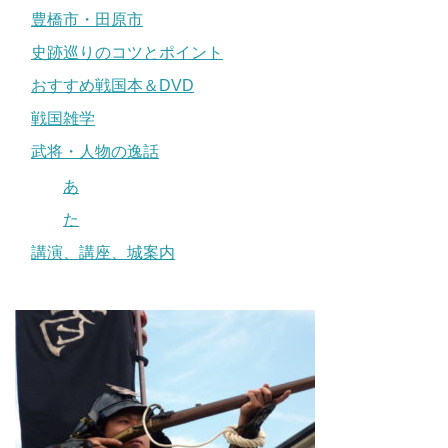
豊橋市・田原市
史跡巡りのコツとポイント
おすすめ戦国本＆DVD
戦国雑学
武将・人物の逸話
あ
た
講演、講座、城案内