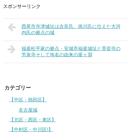
スポンサーリンク
西尾市寺津城址は吉良氏、徳川氏に仕えた大河
内氏の拠点の城
福釜松平家の拠点・安城市福釜城址と菩提寺の
芳泉寺そして地名の由来の釜ヶ淵
カテゴリー
【中区・熱田区】
名古屋城
【北区・西区・東区】
【中村区・中川区)】