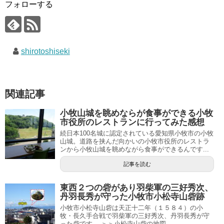
フォローする
shirotoshiseki
関連記事
小牧山城を眺めならが食事ができる小牧
市役所のレストランに行ってみた感想
続日本100名城に認定されている愛知県小牧市の小牧
山城。道路を挟んだ向かいの小牧市役所のレストラ
ンから小牧山城を眺めながら食事ができるんです...
記事を読む
東西２つの砦があり羽柴軍の三好秀次、
丹羽長秀が守った小牧市小松寺山砦跡
小牧市小松寺山砦は天正十二年（１５８４）の小
牧・長久手合戦で羽柴軍の三好秀次、丹羽長秀が守
った砦です。 ＞＞小松寺山砦の地図 ...