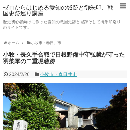
ゼロからはじめる愛知の城跡と御朱印、戦
国史跡巡り講座
歴史初心者向けに作った愛知の戦国史跡と城跡そして御朱印巡り
のサイトです。
ホーム
小牧市・春日井市
小牧・長久手合戦で日根野備中守弘就が守った
羽柴軍の二重堀砦跡
2024/2/26
小牧市・春日井市