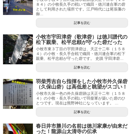
８４）の小牧長久手の戦いで織田・徳川連合軍の砦
として利用された場所です。江戸時代には尾張藩の
御...
記事を読む
小牧市宇田津砦（歌津砦）は徳川譜代の
松下親乗、松平忠頼が守った砦だった
小牧市東３丁目の宇田津砦は、天正十二年（１５８
４）の小牧・長久手合戦で織田・徳川連合軍の松下
親乗、松平忠頼が守った砦です。 史蹟 宇田津砦...
記事を読む
羽柴秀吉自ら指揮をした小牧市外久保砦
（久保山砦）は高低差と眺望がスゴい！
小牧市久保一色の外久保砦跡は天正十二年（１５８
４）の小牧・長久手の戦いで羽柴軍が築いた砦のひ
とつです。現在は熊野神社になっています。 ...
記事を読む
春日井市勝川の名前は徳川家康が由来だ
った！龍源山太清寺の伝承