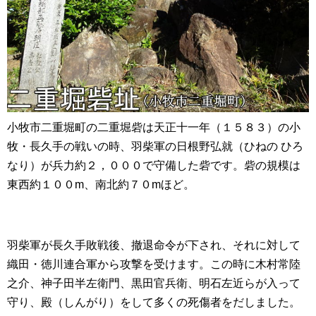
小牧市二重堀町の二重堀砦は天正十一年（１５８３）の小
牧・長久手の戦いの時、羽柴軍の日根野弘就（ひねの ひろ
なり）が兵力約２，０００で守備した砦です。砦の規模は
東西約１００m、南北約７０mほど。
羽柴軍が長久手敗戦後、撤退命令が下され、それに対して
織田・徳川連合軍から攻撃を受けます。この時に木村常陸
之介、神子田半左衛門、黒田官兵衛、明石左近らが入って
守り、殿（しんがり）をして多くの死傷者をだしました。