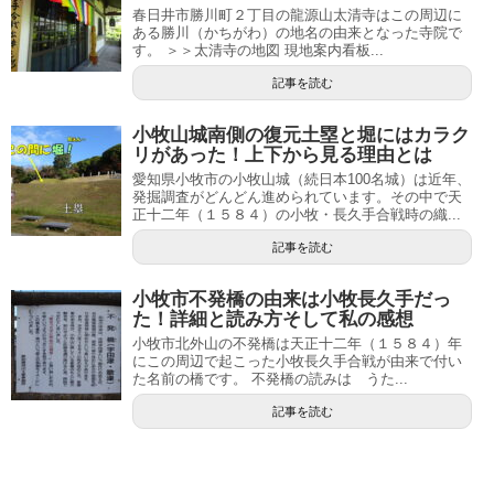
春日井市勝川町２丁目の龍源山太清寺はこの周辺に
ある勝川（かちがわ）の地名の由来となった寺院で
す。 ＞＞太清寺の地図 現地案内看板...
記事を読む
小牧山城南側の復元土塁と堀にはカラク
リがあった！上下から見る理由とは
愛知県小牧市の小牧山城（続日本100名城）は近年、
発掘調査がどんどん進められています。その中で天
正十二年（１５８４）の小牧・長久手合戦時の織...
記事を読む
小牧市不発橋の由来は小牧長久手だっ
た！詳細と読み方そして私の感想
小牧市北外山の不発橋は天正十二年（１５８４）年
にこの周辺で起こった小牧長久手合戦が由来で付い
た名前の橋です。 不発橋の読みは うた...
記事を読む