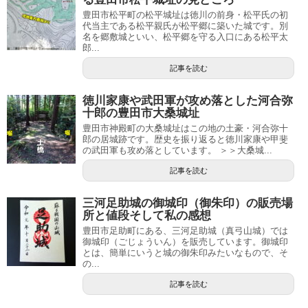
豊田市松平町の松平城址は徳川の前身・松平氏の初
代当主である松平親氏が松平郷に築いた城です。別
名を郷敷城といい、松平郷を守る入口にある松平太
郎...
記事を読む
徳川家康や武田軍が攻め落とした河合弥
十郎の豊田市大桑城址
豊田市神殿町の大桑城址はこの地の土豪・河合弥十
郎の居城跡です。歴史を振り返ると徳川家康や甲斐
の武田軍も攻め落としています。 ＞＞大桑城...
記事を読む
三河足助城の御城印（御朱印）の販売場
所と値段そして私の感想
豊田市足助町にある、三河足助城（真弓山城）では
御城印（ごじょういん）を販売しています。御城印
とは、簡単にいうと城の御朱印みたいなもので、そ
の...
記事を読む