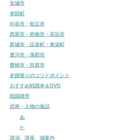
安城市
幸田町
刈谷市・知立市
西尾市・碧南市・高浜市
新城市・設楽町・東栄町
豊川市・蒲郡市
豊橋市・田原市
史跡巡りのコツとポイント
おすすめ戦国本＆DVD
戦国雑学
武将・人物の逸話
あ
た
講演、講座、城案内