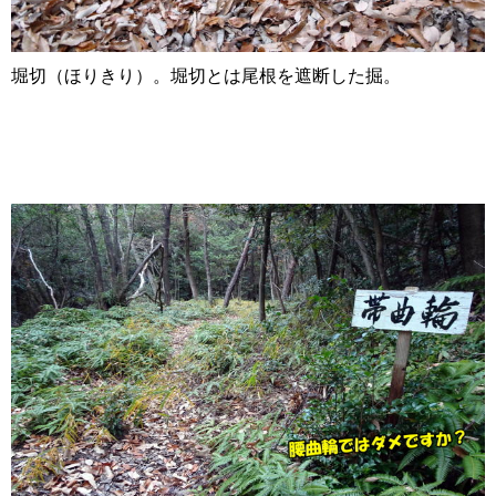
堀切（ほりきり）。堀切とは尾根を遮断した掘。