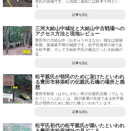
木氏の居城です。三河国二葉松には鈴木十内とい
う...
記事を読む
三河大給山中城址と大給山中古戦場への
アクセス方法と現地レビュー
豊田市の大給山中（おぎゅうやまなか）城址は築城
時期、築城者不明の城跡です。松平氏発祥の地であ
る松平郷、そして大給松平氏の拠点だった大給城の
近...
記事を読む
松平親氏が領民のために架けたといわれ
る豊田市林添町の伝親氏石橋の場所と感
想
豊田市林添（はやしぞれ）町の伝親氏石橋（でん ち
かうじ いしばし）は、徳川家康の先祖である松平親
氏が領民のために架けた橋といわれています。 ...
記事を読む
松平氏初代の松平親氏が築いたといわれ
る豊田市松平城址の見どころ