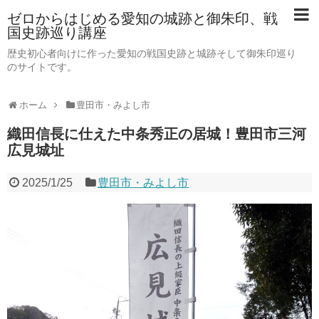
ゼロからはじめる愛知の城跡と御朱印、戦
国史跡巡り講座
歴史初心者向けに作った愛知の戦国史跡と城跡そして御朱印巡り
のサイトです。
ホーム
豊田市・みよし市
織田信長に仕えた中条秀正の居城！豊田市三河
広見城址
2025/1/25
豊田市・みよし市