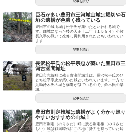
記事を読む
巨石が多い豊田市三河城山城は堀切や石
垣の遺構が色濃く残っている
豊田市の城山城は松平氏が築いたといわれる城で
す。廃城になった後の天正十二年（１５８４）小牧
長久手の戦いで改修し再利用されたともいわれてい
ます...
記事を読む
長沢松平氏の松平宗忠が築いた豊田市三
河古瀬間城址
豊田市志賀町に残る古瀬間城址は、長沢松平氏のひ
とち松平宗忠が築いた城といわれています。一方で
足助鈴木氏の城と構造が似ているので、鈴木氏の築
城...
記事を読む
豊田市則定椎城は遺構がよく分かり巡り
やすいおすすめの山城！
豊田市則定（のりさだ）町に残る則定椎（のりさだ
しい）城は戦国時代にこの地に勢力を持っていた鈴