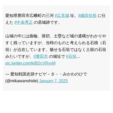
愛知県豊田市広幡町の三河
#広見城
址。
#織田信長
に仕
えた
#中条秀正
の居城跡です。
山城の中には曲輪、堀切、土塁など城の遺構がわかりや
すく残っていますが、当時のものと考えられる石積（石
垣）が点在しています。魅せる石垣ではなく土留の石垣
みたいですが、
#豊田市
の城址で
#石垣
…
pic.twitter.com/kiBDcVRvxM
— 愛知戦国史跡ナビゲ－タ－・みかわのひで
(@mikawanohide)
January 7, 2025