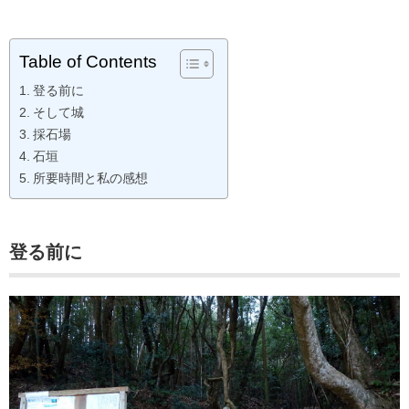
Table of Contents
登る前に
そして城
採石場
石垣
所要時間と私の感想
登る前に