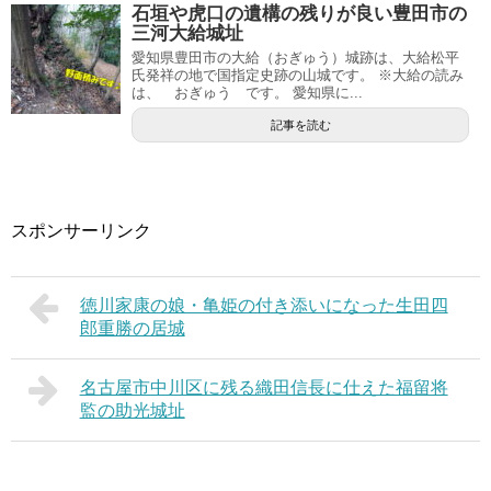
石垣や虎口の遺構の残りが良い豊田市の
三河大給城址
愛知県豊田市の大給（おぎゅう）城跡は、大給松平
氏発祥の地で国指定史跡の山城です。 ※大給の読み
は、 おぎゅう です。 愛知県に...
記事を読む
スポンサーリンク
徳川家康の娘・亀姫の付き添いになった生田四
郎重勝の居城
名古屋市中川区に残る織田信長に仕えた福留将
監の助光城址