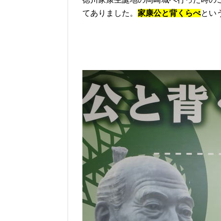
てありました。
家康公と背くらべ
とい