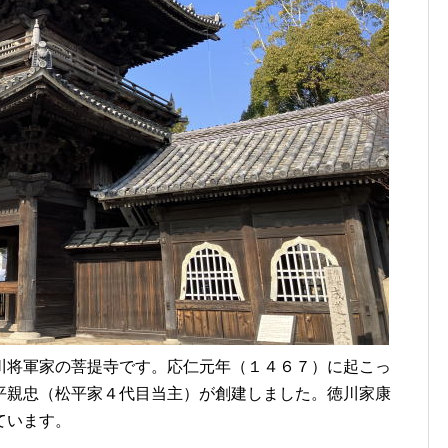
川将軍家の菩提寺です。応仁元年（１４６７）に起こっ
平親忠（松平家４代目当主）が創建しました。徳川家康
ています。