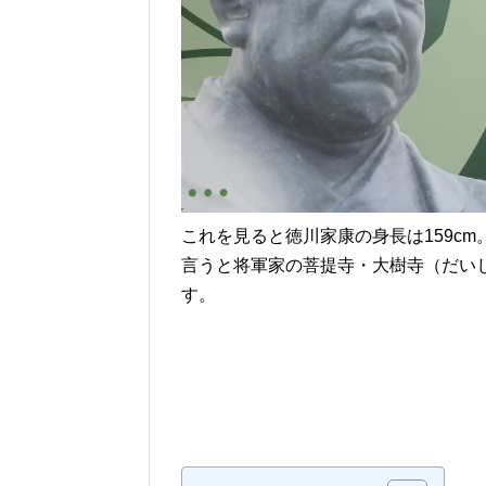
これを見ると徳川家康の身長は159c
言うと将軍家の菩提寺・大樹寺（だい
す。