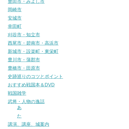
豊田市・みよし市
岡崎市
安城市
幸田町
刈谷市・知立市
西尾市・碧南市・高浜市
新城市・設楽町・東栄町
豊川市・蒲郡市
豊橋市・田原市
史跡巡りのコツとポイント
おすすめ戦国本＆DVD
戦国雑学
武将・人物の逸話
あ
た
講演、講座、城案内