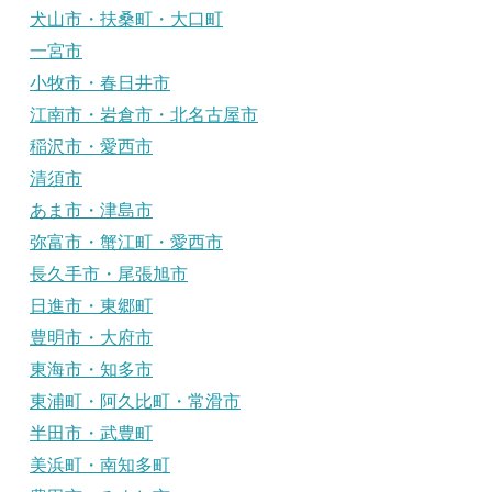
犬山市・扶桑町・大口町
一宮市
小牧市・春日井市
江南市・岩倉市・北名古屋市
稲沢市・愛西市
清須市
あま市・津島市
弥富市・蟹江町・愛西市
長久手市・尾張旭市
日進市・東郷町
豊明市・大府市
東海市・知多市
東浦町・阿久比町・常滑市
半田市・武豊町
美浜町・南知多町