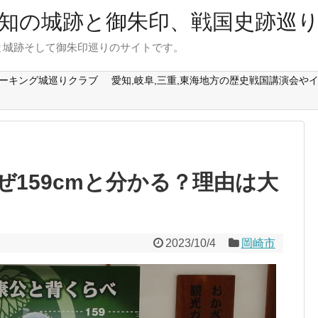
知の城跡と御朱印、戦国史跡巡
と城跡そして御朱印巡りのサイトです。
ォーキング城巡りクラブ
愛知,岐阜,三重,東海地方の歴史戦国講演会や
159cmと分かる？理由は大
2023/10/4
岡崎市