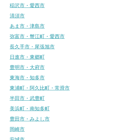
稲沢市・愛西市
清須市
あま市・津島市
弥富市・蟹江町・愛西市
長久手市・尾張旭市
日進市・東郷町
豊明市・大府市
東海市・知多市
東浦町・阿久比町・常滑市
半田市・武豊町
美浜町・南知多町
豊田市・みよし市
岡崎市
安城市