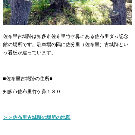
佐布里古城跡は知多市佐布里竹ケ鼻にある佐布里ダム記念
館の場所です。駐車場の隅に佐分里（佐布里）古城跡とい
う看板が建っています。
■佐布里古城跡の住所■
知多市佐布里竹ケ鼻１８０
＞＞佐布里古城跡の場所の地図