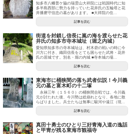
知多市八幡普ケ脇の瑞雲山大祥院には戦国時代に知
多半島西部に勢力を持っていた花井氏の五輪塔と花
井播磨守信忠の墓があります。 ■大祥院の住...
記事を読む
街道を封鎖し信長に嵐の海を渡らせた花
井氏の知多市寺本城址（堀之内城）
愛知県知多市の寺本城址は、村木砦の戦いの時に今
川方に付き、織田信長をとても困らせた武将・花井
氏の居城です。別名・堀の内城 ■寺本城の場...
記事を読む
東海市に桶狭間の落ち武者伝説！今川義
元の墓と富木町の十二塚
永禄三年（１５６０）の桶狭間合戦では、今川義
元が討たれた後、今川勢は総崩れとなり、各地に散
らばりました。兵士たちは無事に駿河や遠江（現...
記事を読む
真田十勇士のひとり三好青海入道の逸話
と甲冑が残る東海市観福寺