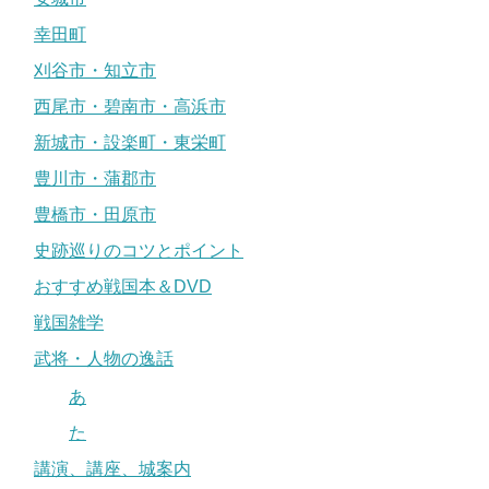
幸田町
刈谷市・知立市
西尾市・碧南市・高浜市
新城市・設楽町・東栄町
豊川市・蒲郡市
豊橋市・田原市
史跡巡りのコツとポイント
おすすめ戦国本＆DVD
戦国雑学
武将・人物の逸話
あ
た
講演、講座、城案内