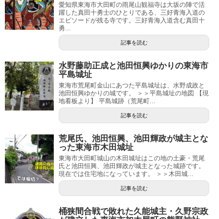
愛知県東海市大田町の雨尾山観福寺は大坂の陣で活
躍した真田十勇士のひとりである、三好青海入道の
エピソードが残る寺です。三好青海入道含む真田十
勇...
記事を読む
水野藤助正成と池田恒興ゆかりの東海市
平島城址
東海市荒尾町金山にあつた平島城址は、水野成政と
池田恒興ゆかりの城です。 ＞＞平島城址の地図 【現
地看板より】 平島城跡（荒尾町...
記事を読む
荒尾氏、池田恒興、池田輝政が城主とな
った東海市木田城址
東海市大田町城山の木田城址はこの地の土豪・荒尾
氏と池田恒興、池田輝政が城主となった城跡です。
現在では住宅地になっています。 ＞＞木田城...
記事を読む
桶狭間合戦で敗れた久能城主・久野宗政