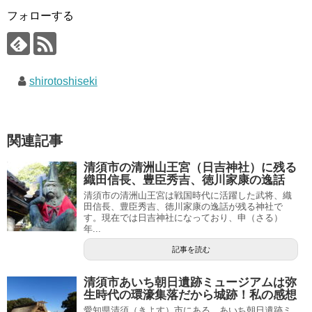
フォローする
shirotoshiseki
関連記事
清須市の清洲山王宮（日吉神社）に残る
織田信長、豊臣秀吉、徳川家康の逸話
清須市の清洲山王宮は戦国時代に活躍した武将、織
田信長、豊臣秀吉、徳川家康の逸話が残る神社で
す。現在では日吉神社になっており、申（さる）
年...
記事を読む
清須市あいち朝日遺跡ミュージアムは弥
生時代の環濠集落だから城跡！私の感想
愛知県清須（きよす）市にある、あいち朝日遺跡ミ