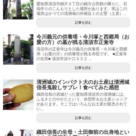
愛知県清須市鍋片２丁目の鍋方公民館の隣りに、石
垣作りのこんもりとした場所があります。実はこの
場所はかつての清洲城の外堀近くの土塁（土居）...
記事を読む
今川義元の供養塔・今川塚と西郷局（お
愛の方）の墓が残る清須市正覚寺
清須市の正覚寺は今川義元の供養塔・今川塚と西郷
局（お愛の方）の供養塔が残る寺院です。 ■正覚寺
の住所■ 清須市須ケ口３３２ ...
記事を読む
清洲城のインパクト大のお土産は清洲城
信長鬼殺しサブレ！食べてみた感想
織田信長の居城だった愛知県清須市の清洲城には、
ふるさとのやかたという、休憩所＆お土産ショップ
があります。そこではいろんなお土産が販売されて
い...
記事を読む
織田信長の生母・土田御前の出身地とい