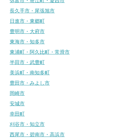
弥富市・蟹江町・愛西市
長久手市・尾張旭市
日進市・東郷町
豊明市・大府市
東海市・知多市
東浦町・阿久比町・常滑市
半田市・武豊町
美浜町・南知多町
豊田市・みよし市
岡崎市
安城市
幸田町
刈谷市・知立市
西尾市・碧南市・高浜市