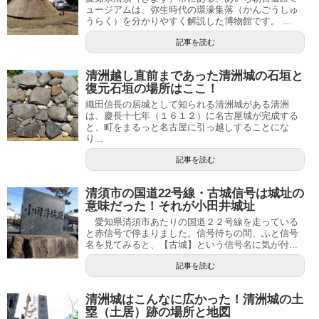
ュージアムは、弥生時代の環濠集落（かんごうしゅ
うらく）を分かりやすく解説した博物館です。 ...
記事を読む
清洲越し直前まであった清洲城の石垣と
復元石垣の場所はここ！
織田信長の居城として知られる清洲城がある清洲
は、慶長十七年（１６１２）に名古屋城が完成する
と、町をまるっと名古屋に引っ越しすることにな
り...
記事を読む
清須市の国道22号線・古城信号は城址の
意味だった！それが小田井城址
愛知県清須市あたりの国道２２号線を走っている
と赤信号で停まりました。信号待ちの間、ふと信号
名を見てみると、【古城】という信号名に気が付...
記事を読む
清洲城はこんなに広かった！清洲城の土
塁（土居）跡の場所と地図