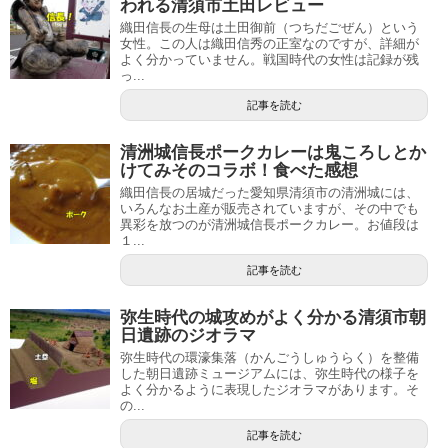
われる清須市土田レビュー
織田信長の生母は土田御前（つちだごぜん）という
女性。この人は織田信秀の正室なのですが、詳細が
よく分かっていません。戦国時代の女性は記録が残
っ...
記事を読む
清洲城信長ポークカレーは鬼ころしとか
けてみそのコラボ！食べた感想
織田信長の居城だった愛知県清須市の清洲城には、
いろんなお土産が販売されていますが、その中でも
異彩を放つのが清洲城信長ポークカレー。お値段は
１...
記事を読む
弥生時代の城攻めがよく分かる清須市朝
日遺跡のジオラマ
弥生時代の環濠集落（かんごうしゅうらく）を整備
した朝日遺跡ミュージアムには、弥生時代の様子を
よく分かるように表現したジオラマがあります。そ
の...
記事を読む