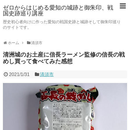
ゼロからはじめる愛知の城跡と御朱印、戦
国史跡巡り講座
歴史初心者向けに作った愛知の戦国史跡と城跡そして御朱印巡り
のサイトです。
ホーム
清須市
清洲城のお土産に信長ラーメン監修の信長の戦
めし買って食べてみた感想
2021/1/31
清須市