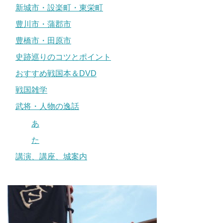
新城市・設楽町・東栄町
豊川市・蒲郡市
豊橋市・田原市
史跡巡りのコツとポイント
おすすめ戦国本＆DVD
戦国雑学
武将・人物の逸話
あ
た
講演、講座、城案内