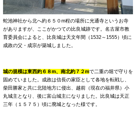
蛇池神社から北へ約６５０m程の場所に光通寺というお寺
がありますが、ここがかつての比良城跡です。名古屋市教
育委員会によると、比良城は天文年間（1532～1555）頃に
成政の父・成宗が築城しました。
城の規模は東西約６８m、南北約７２m
で二重の堀で守りを
固めていました。成政は信長の家臣として各地を転戦し、
柴田勝家と共に北陸地方に侵出、越前（現在の福井県）小
丸城主となり、後に富山城主になりました。比良城は天正
三年（１５７５）頃に廃城となった様です。