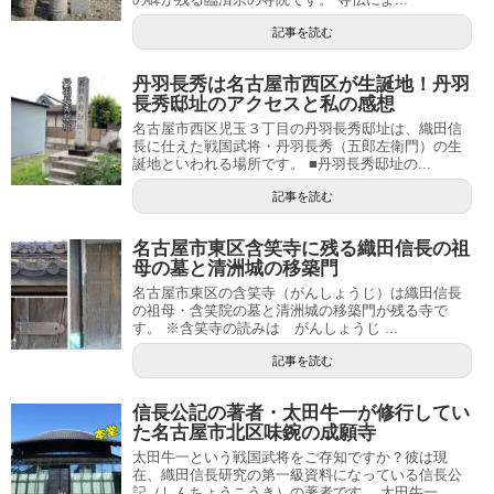
記事を読む
丹羽長秀は名古屋市西区が生誕地！丹羽
長秀邸址のアクセスと私の感想
名古屋市西区児玉３丁目の丹羽長秀邸址は、織田信
長に仕えた戦国武将・丹羽長秀（五郎左衛門）の生
誕地といわれる場所です。 ■丹羽長秀邸址の...
記事を読む
名古屋市東区含笑寺に残る織田信長の祖
母の墓と清洲城の移築門
名古屋市東区の含笑寺（がんしょうじ）は織田信長
の祖母・含笑院の墓と清洲城の移築門が残る寺で
す。 ※含笑寺の読みは がんしょうじ ...
記事を読む
信長公記の著者・太田牛一が修行してい
た名古屋市北区味鋺の成願寺
太田牛一という戦国武将をご存知ですか？彼は現
在、織田信長研究の第一級資料になっている信長公
記（しんちょうこうき）の著者です。 太田牛一...