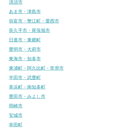
清須市
あま市・津島市
弥富市・蟹江町・愛西市
長久手市・尾張旭市
日進市・東郷町
豊明市・大府市
東海市・知多市
東浦町・阿久比町・常滑市
半田市・武豊町
美浜町・南知多町
豊田市・みよし市
岡崎市
安城市
幸田町