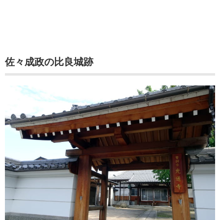
佐々成政の比良城跡