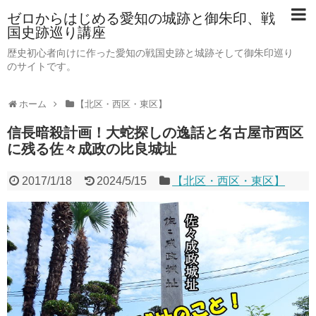
ゼロからはじめる愛知の城跡と御朱印、戦
国史跡巡り講座
歴史初心者向けに作った愛知の戦国史跡と城跡そして御朱印巡り
のサイトです。
ホーム
【北区・西区・東区】
信長暗殺計画！大蛇探しの逸話と名古屋市西区
に残る佐々成政の比良城址
2017/1/18
2024/5/15
【北区・西区・東区】