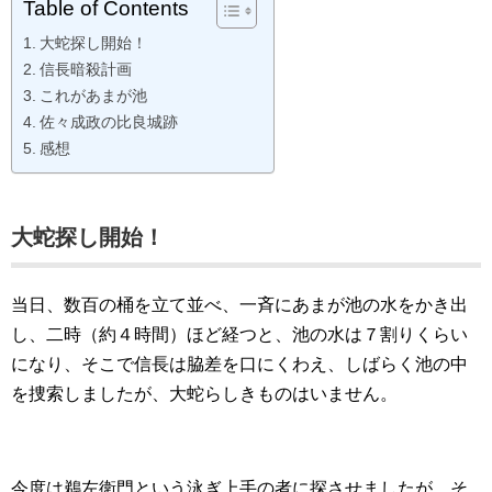
Table of Contents
大蛇探し開始！
信長暗殺計画
これがあまが池
佐々成政の比良城跡
感想
大蛇探し開始！
当日、数百の桶を立て並べ、一斉にあまが池の水をかき出
し、二時（約４時間）ほど経つと、池の水は７割りくらい
になり、そこで信長は脇差を口にくわえ、しばらく池の中
を捜索しましたが、大蛇らしきものはいません。
今度は鵜左衛門という泳ぎ上手の者に探させましたが、そ