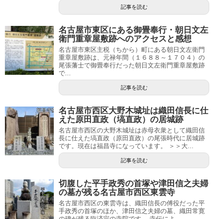
記事を読む
名古屋市東区にある御畳奉行・朝日文左
衛門重章屋敷跡へのアクセスと感想
名古屋市東区主税（ちから）町にある朝日文左衛門
重章屋敷跡は、元禄年間（１６８８～１７０４）の
尾張藩士で御畳奉行だった朝日文左衛門重章屋敷跡
で...
記事を読む
名古屋市西区大野木城址は織田信長に仕
えた原田直政（塙直政）の居城跡
名古屋市西区の大野木城址は赤母衣衆として織田信
長に仕えた塙直政（原田直政）の尾張時代に居城跡
です。現在は福昌寺になっています。 ＞＞大...
記事を読む
切腹した平手政秀の首塚や津田信之夫婦
の墓が残る名古屋市西区東雲寺
名古屋市西区の東雲寺は、織田信長の傅役だった平
手政秀の首塚のほか、津田信之夫婦の墓、織田常寛
の碑が残る臨済宗の寺院です。 寺伝によ...