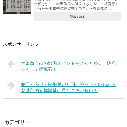
一部はかつて織田信長の傅役（もりやく：教育係）
だった平手政秀の志賀城址です。 ■志賀城の...
記事を読む
スポンサーリンク
大須商店街の戦国ポイントそれが万松寺、摠見
寺そして億萬石！
織田と今川・松平軍が５回も戦ったといわれる
安城市の安祥城址は見どころが多い！
カテゴリー