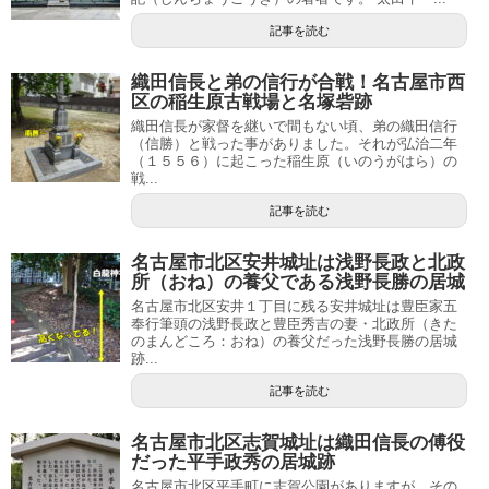
記事を読む
織田信長と弟の信行が合戦！名古屋市西
区の稲生原古戦場と名塚砦跡
織田信長が家督を継いで間もない頃、弟の織田信行
（信勝）と戦った事がありました。それが弘治二年
（１５５６）に起こった稲生原（いのうがはら）の
戦...
記事を読む
名古屋市北区安井城址は浅野長政と北政
所（おね）の養父である浅野長勝の居城
名古屋市北区安井１丁目に残る安井城址は豊臣家五
奉行筆頭の浅野長政と豊臣秀吉の妻・北政所（きた
のまんどころ：おね）の養父だった浅野長勝の居城
跡...
記事を読む
名古屋市北区志賀城址は織田信長の傅役
だった平手政秀の居城跡
名古屋市北区平手町に志賀公園がありますが、その