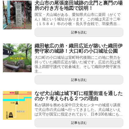
犬山市の尾張楽田城跡の北門と裏門の場
所の行き方を地図で説明！
国宝・犬山城がある、愛知県犬山市に楽田（がくで
ん）城という城址があります。この城は天正十二年
（１５８４）年の小牧・長久手合戦で、羽柴秀吉...
記事を読む
織田敏広の弟・織田広近が築いた織田伊
勢守家の城跡！大口町の小口城址公園
大口町の小口城址は室町時代後期にこの地に勢力を
持っていた織田広近が築いた城です。広近の兄は尾
張上四郡守護代で岩倉城主、そして織田伊勢守家当
主...
記事を読む
なぜ犬山城は城下町に稲置街道を通した
のか？考えられる２つの理由
私が講師を務める栄中日文化センターの城巡り講座
で犬山市の犬山城へ行ってきました。犬山城といえ
ば天守が国宝に指定されており、日本100名城にも...
記事を読む