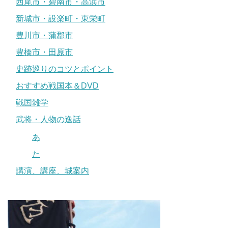
西尾市・碧南市・高浜市
新城市・設楽町・東栄町
豊川市・蒲郡市
豊橋市・田原市
史跡巡りのコツとポイント
おすすめ戦国本＆DVD
戦国雑学
武将・人物の逸話
あ
た
講演、講座、城案内