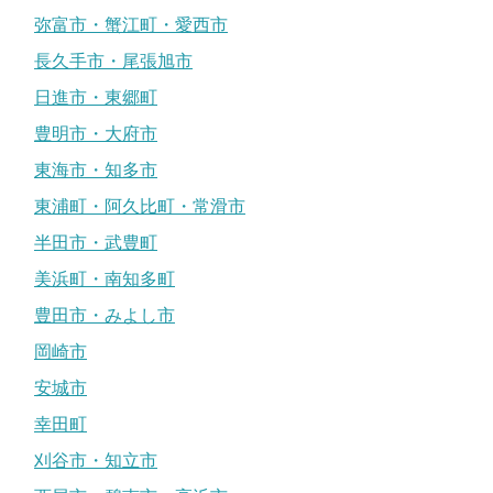
弥富市・蟹江町・愛西市
長久手市・尾張旭市
日進市・東郷町
豊明市・大府市
東海市・知多市
東浦町・阿久比町・常滑市
半田市・武豊町
美浜町・南知多町
豊田市・みよし市
岡崎市
安城市
幸田町
刈谷市・知立市