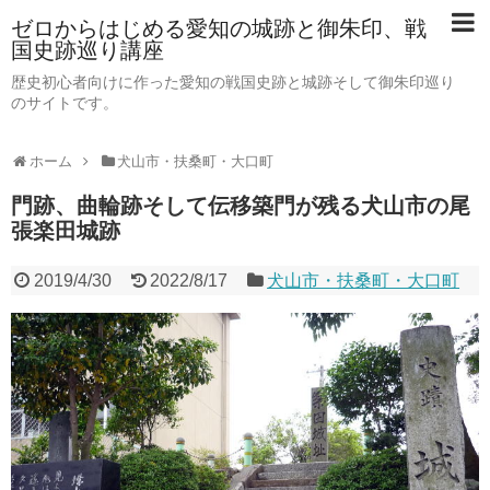
ゼロからはじめる愛知の城跡と御朱印、戦
国史跡巡り講座
歴史初心者向けに作った愛知の戦国史跡と城跡そして御朱印巡り
のサイトです。
ホーム
犬山市・扶桑町・大口町
門跡、曲輪跡そして伝移築門が残る犬山市の尾
張楽田城跡
2019/4/30
2022/8/17
犬山市・扶桑町・大口町