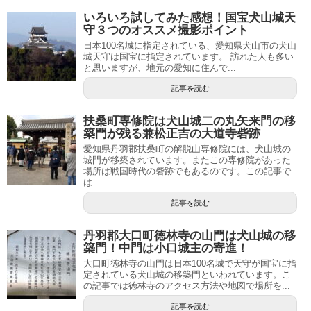
いろいろ試してみた感想！国宝犬山城天
守３つのオススメ撮影ポイント
日本100名城に指定されている、愛知県犬山市の犬山
城天守は国宝に指定されています。 訪れた人も多い
と思いますが、地元の愛知に住んで...
記事を読む
扶桑町専修院は犬山城二の丸矢来門の移
築門が残る兼松正吉の大道寺砦跡
愛知県丹羽郡扶桑町の解脱山専修院には、犬山城の
城門が移築されています。またこの専修院があった
場所は戦国時代の砦跡でもあるのです。この記事で
は...
記事を読む
丹羽郡大口町徳林寺の山門は犬山城の移
築門！中門は小口城主の寄進！
大口町徳林寺の山門は日本100名城で天守が国宝に指
定されている犬山城の移築門といわれています。こ
の記事では徳林寺のアクセス方法や地図で場所を...
記事を読む