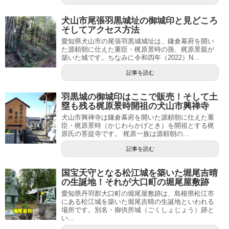
犬山市尾張羽黒城址の御城印と見どころ
そしてアクセス方法
愛知県犬山市の尾張羽黒城城址は、鎌倉幕府を開い
た源頼朝に仕えた重臣・梶原景時の孫、梶原景親が
築いた城です。ちなみに令和四年（2022）N...
記事を読む
羽黒城の御城印はここで販売！そして土
塁も残る梶原景時開祖の犬山市興禅寺
犬山市興禅寺は鎌倉幕府を開いた源頼朝に仕えた重
臣・梶原景時（かじわらかげとき）を開祖とする梶
原氏の菩提寺です。 梶原一族は源頼朝の...
記事を読む
国宝天守となる松江城を築いた堀尾吉晴
の生誕地！それが大口町の堀尾屋敷跡
愛知県丹羽郡大口町の堀尾屋敷跡は、島根県松江市
にある松江城を築いた堀尾吉晴の生誕地といわれる
場所です。別名・御供所城（ごくしょじょう）跡と
い...