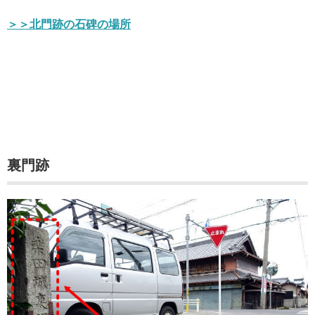
＞＞北門跡の石碑の場所
裏門跡