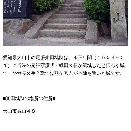
愛知県犬山市の尾張楽田城跡は、永正年間（１５０４～２
１）に当時の尾張守護代・織田久長が築城したと伝わる城
で、小牧長久手合戦では羽柴秀吉が本陣を置いた城です。
■楽田城跡の場所の住所■
犬山市城山４８