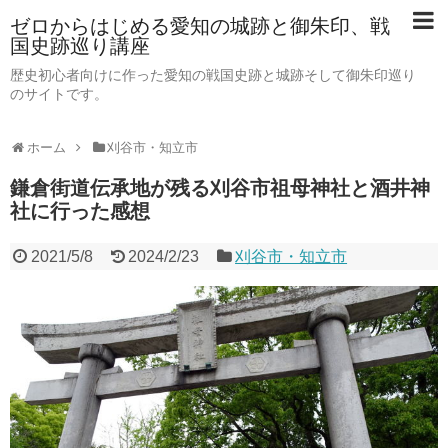
ゼロからはじめる愛知の城跡と御朱印、戦
国史跡巡り講座
歴史初心者向けに作った愛知の戦国史跡と城跡そして御朱印巡り
のサイトです。
ホーム
刈谷市・知立市
鎌倉街道伝承地が残る刈谷市祖母神社と酒井神
社に行った感想
2021/5/8
2024/2/23
刈谷市・知立市