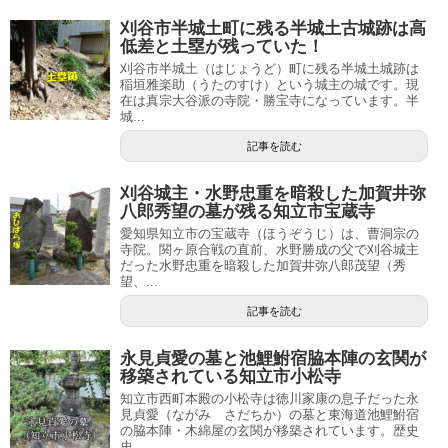
刈谷市半城土町に残る半城土古城跡は高
低差と土塁が残っていた！
刈谷市半城土（はじょうど）町に残る半城土城跡は
稲垣雅楽助（うたのすけ）という城主の城です。現
在は真宗大谷派の寺院・勝宝寺になっています。半
城...
記事を読む
刈谷城主・水野忠重を暗殺した加賀井弥
八郎秀望の墓が残る知立市宝蔵寺
愛知県知立市の宝蔵寺（ほうぞうじ）は、曹洞宗の
寺院。関ヶ原合戦の直前、水野勝成の父で刈谷城主
だった水野忠重を暗殺した加賀井弥八郎茂望（秀
望、...
記事を読む
永見貞愛の墓と池鯉鮒宿脇本陣の玄関が
移築されている知立市小松寺
知立市西町本殿の小松寺は徳川家康の息子だった永
見貞愛（ながみ さだちか）の墓と東海道池鯉鮒宿
の脇本陣・木綿屋の玄関が移築されています。歴史
史...