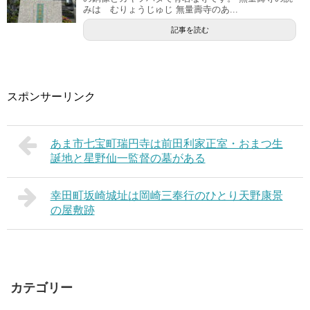
みは むりょうじゅじ 無量壽寺のあ...
記事を読む
スポンサーリンク
あま市七宝町瑞円寺は前田利家正室・おまつ生
誕地と星野仙一監督の墓がある
幸田町坂崎城址は岡崎三奉行のひとり天野康景
の屋敷跡
カテゴリー