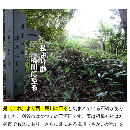
是（これ）より西 境川に至る
と刻まれている石碑があり
ました。刈谷市はかつての三河国です。実は祖母神社は刈
谷市でも北にあり、さらに北にある境川（さかいがわ）を