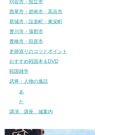
刈谷市・知立市
西尾市・碧南市・高浜市
新城市・設楽町・東栄町
豊川市・蒲郡市
豊橋市・田原市
史跡巡りのコツとポイント
おすすめ戦国本＆DVD
戦国雑学
武将・人物の逸話
あ
た
講演、講座、城案内