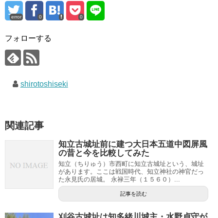
error
0
0
フォローする
shirotoshiseki
関連記事
知立古城址前に建つ大日本五道中図屏風
の昔と今を比較してみた
知立（ちりゅう）市西町に知立古城址という、城址
があります。ここは戦国時代、知立神社の神官だっ
た永見氏の居城。 永禄三年（１５６０）...
記事を読む
刈谷古城址は知多緒川城主・水野貞守が