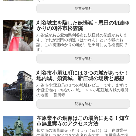
記事を読む
刈谷城主を騙した妖怪狐・恩田の初連ゆ
かりの刈谷市松雲院
刈谷城がある愛知県刈谷市に妖怪狐の伝説がありま
す。それが恩田の初連（はつれん）という狐のお
話。この初連ゆかりの地が、恩田町にある松雲院で
す。...
記事を読む
刈谷市小垣江町には３つの城があった！
地内城、須賀城、新庄城の場所と感想
刈谷市小垣江町の３つの城址レビューです。まずは
小垣江地内（ちない）城。 ＞＞小垣江地内城の場所
の地図 誓満寺 ...
記事を読む
在原業平の銅像はこの場所にある！知立
市無量壽寺のアクセス方法
知立市の無量壽寺（むりょうじゅじ）は、在原業平
の銅像とカキツバタで有名な寺です。 無量壽寺の読