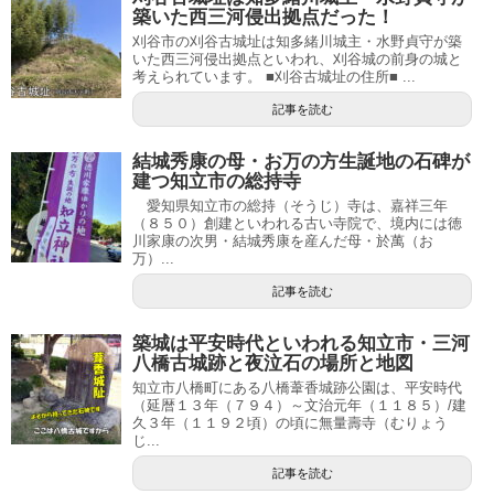
築いた西三河侵出拠点だった！
刈谷市の刈谷古城址は知多緒川城主・水野貞守が築
いた西三河侵出拠点といわれ、刈谷城の前身の城と
考えられています。 ■刈谷古城址の住所■ ...
記事を読む
結城秀康の母・お万の方生誕地の石碑が
建つ知立市の総持寺
愛知県知立市の総持（そうじ）寺は、嘉祥三年
（８５０）創建といわれる古い寺院で、境内には徳
川家康の次男・結城秀康を産んだ母・於萬（お
万）...
記事を読む
築城は平安時代といわれる知立市・三河
八橋古城跡と夜泣石の場所と地図
知立市八橋町にある八橋葦香城跡公園は、平安時代
（延暦１３年（７９４）～文治元年（１１８５）/建
久３年（１１９２頃）の頃に無量壽寺（むりょう
じ...
記事を読む