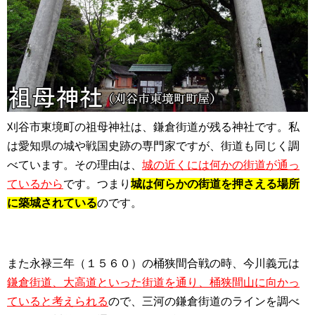
刈谷市東境町の祖母神社は、鎌倉街道が残る神社です。私
は愛知県の城や戦国史跡の専門家ですが、街道も同じく調
べています。その理由は、
城の近くには何かの街道が通っ
ているから
です。つまり
城は何らかの街道を押さえる場所
に築城されている
のです。
また永禄三年（１５６０）の桶狭間合戦の時、今川義元は
鎌倉街道、大高道といった街道を通り、桶狭間山に向かっ
ていると考えられる
ので、三河の鎌倉街道のラインを調べ