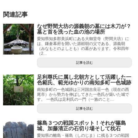
関連記事
なぜ野間大坊の源義朝の墓には木刀が？
墓と首を洗った血の池の場所
愛知県知多郡美浜町にある大御堂寺（野間大坊）に
は、鎌倉幕府を開いた源頼朝の父である、源義朝
（みなもとのよしとも）の墓があります。令和四年
（2...
記事を読む
足利尊氏に属し北朝方として活躍した一
色範氏、範光ゆかりの南知多町一色城跡
南知多町の一色城跡は三河国吉良荘一色（現在の西
尾市）から勢力を伸ばしてきた一色氏が築いた城で
す。 一色氏は足利氏の一門（一族のこと...
記事を読む
篠島３つの戦国スポット！それが篠島
城、加藤清正の石切り場そして枕石
愛知県の離島・篠島（しのじま）に残る３つの戦国