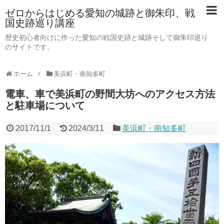
ゼロからはじめる愛知の城跡と御朱印、戦
国史跡巡り講座
歴史初心者向けに作った愛知の戦国史跡と城跡そして御朱印巡り
のサイトです。
ホーム
美浜町・南知多町
電車、車で美浜町の野間大坊へのアクセス方法
と駐車場について
2017/11/1
2024/3/11
美浜町・南知多町