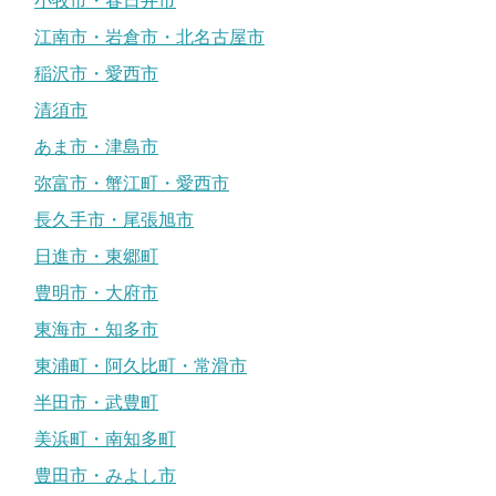
小牧市・春日井市
江南市・岩倉市・北名古屋市
稲沢市・愛西市
清須市
あま市・津島市
弥富市・蟹江町・愛西市
長久手市・尾張旭市
日進市・東郷町
豊明市・大府市
東海市・知多市
東浦町・阿久比町・常滑市
半田市・武豊町
美浜町・南知多町
豊田市・みよし市