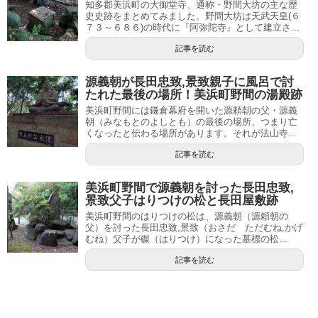
知多郡美浜町の大御堂寺、通称・野間大坊の主な歴
史史跡をまとめてみました。野間大坊は天武天皇(６
７３～６８６)の時代に『阿弥陀寺』として建立さ...
記事を読む
源義朝が長田忠致,景致親子に風呂で討
たれた最後の場所！美浜町野間の湯殿跡
美浜町野間には鎌倉幕府を開いた源頼朝の父・源義
朝（みなもとのよしとも）の最後の場所、つまり亡
くなったと伝わる場所があります。それが法山寺...
記事を読む
美浜町野間で源義朝を討った長田忠致,
景致父子はりつけの松と長田屋敷跡
美浜町野間のはりつけの松は、源義朝（源頼朝の
父）を討った長田忠致,景致（おさだ ただむね,かげ
むね）父子が磔（はりつけ）になった墓標の松...
記事を読む