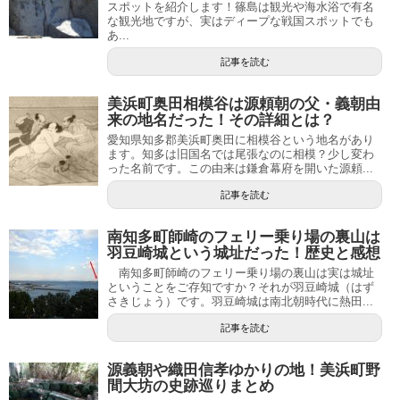
スポットを紹介します！篠島は観光や海水浴で有名
な観光地ですが、実はディープな戦国スポットでも
あ...
記事を読む
美浜町奥田相模谷は源頼朝の父・義朝由
来の地名だった！その詳細とは？
愛知県知多郡美浜町奥田に相模谷という地名があり
ます。知多は旧国名では尾張なのに相模？少し変わ
った名前です。この由来は鎌倉幕府を開いた源頼...
記事を読む
南知多町師崎のフェリー乗り場の裏山は
羽豆崎城という城址だった！歴史と感想
南知多町師崎のフェリー乗り場の裏山は実は城址
ということをご存知ですか？それが羽豆崎城（はず
さきじょう）です。羽豆崎城は南北朝時代に熱田...
記事を読む
源義朝や織田信孝ゆかりの地！美浜町野
間大坊の史跡巡りまとめ