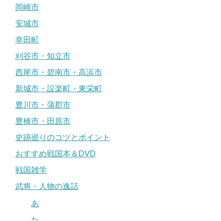
岡崎市
安城市
幸田町
刈谷市・知立市
西尾市・碧南市・高浜市
新城市・設楽町・東栄町
豊川市・蒲郡市
豊橋市・田原市
史跡巡りのコツとポイント
おすすめ戦国本＆DVD
戦国雑学
武将・人物の逸話
あ
た