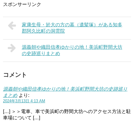
スポンサーリンク
家康生母・於大の方の墓（遺髪塚）がある知多
郡阿久比町の洞雲院
源義朝や織田信孝ゆかりの地！美浜町野間大坊
の史跡巡りまとめ
コメント
源義朝や織田信孝ゆかりの地！美浜町野間大坊の史跡巡り
まとめ
より:
2024年3月13日 4:13 AM
[…] ＞＞電車、車で美浜町の野間大坊へのアクセス方法と駐
車場について […]