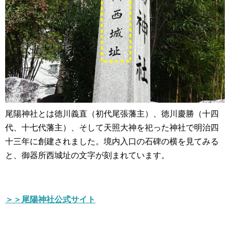
尾陽神社とは徳川義直（初代尾張藩主）、徳川慶勝（十四
代、十七代藩主）、そして天照大神を祀った神社で明治四
十三年に創建されました。境内入口の石碑の横を見てみる
と、御器所西城址の文字が刻まれています。
＞＞尾陽神社公式サイト