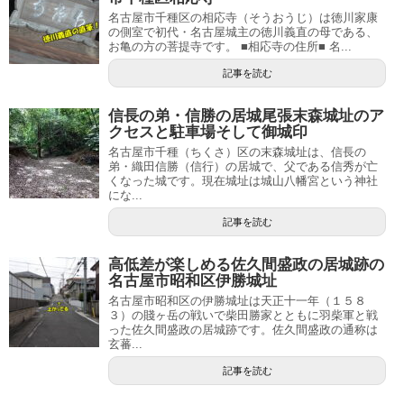
名古屋市千種区の相応寺（そうおうじ）は徳川家康
の側室で初代・名古屋城主の徳川義直の母である、
お亀の方の菩提寺です。 ■相応寺の住所■ 名...
記事を読む
信長の弟・信勝の居城尾張末森城址のア
クセスと駐車場そして御城印
名古屋市千種（ちくさ）区の末森城址は、信長の
弟・織田信勝（信行）の居城で、父である信秀が亡
くなった城です。現在城址は城山八幡宮という神社
にな...
記事を読む
高低差が楽しめる佐久間盛政の居城跡の
名古屋市昭和区伊勝城址
名古屋市昭和区の伊勝城址は天正十一年（１５８
３）の賤ヶ岳の戦いで柴田勝家とともに羽柴軍と戦
った佐久間盛政の居城跡です。佐久間盛政の通称は
玄蕃...
記事を読む