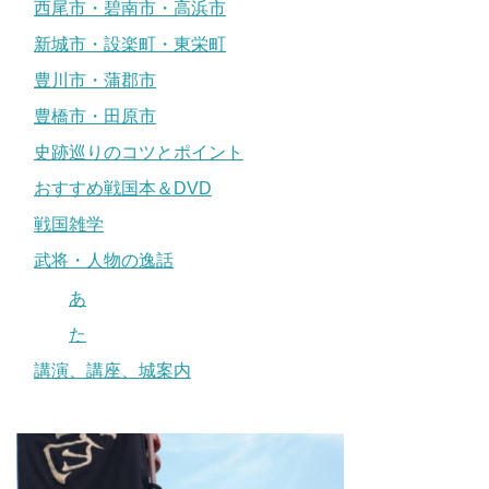
西尾市・碧南市・高浜市
新城市・設楽町・東栄町
豊川市・蒲郡市
豊橋市・田原市
史跡巡りのコツとポイント
おすすめ戦国本＆DVD
戦国雑学
武将・人物の逸話
あ
た
講演、講座、城案内