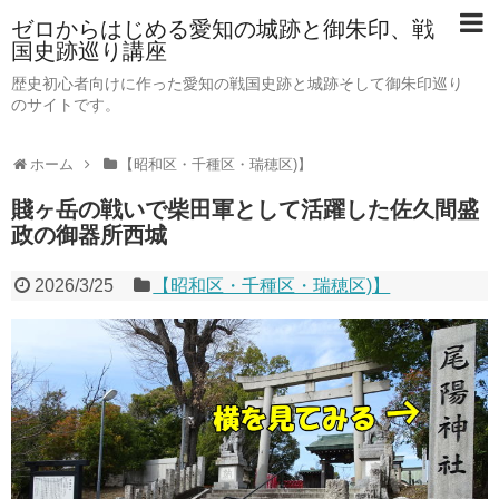
ゼロからはじめる愛知の城跡と御朱印、戦
国史跡巡り講座
歴史初心者向けに作った愛知の戦国史跡と城跡そして御朱印巡り
のサイトです。
ホーム
【昭和区・千種区・瑞穂区)】
賤ヶ岳の戦いで柴田軍として活躍した佐久間盛
政の御器所西城
2026/3/25
【昭和区・千種区・瑞穂区)】