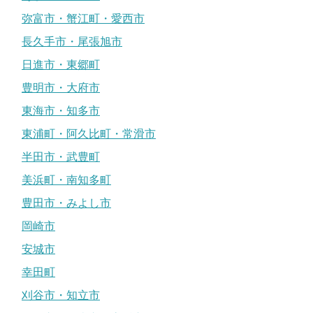
弥富市・蟹江町・愛西市
長久手市・尾張旭市
日進市・東郷町
豊明市・大府市
東海市・知多市
東浦町・阿久比町・常滑市
半田市・武豊町
美浜町・南知多町
豊田市・みよし市
岡崎市
安城市
幸田町
刈谷市・知立市