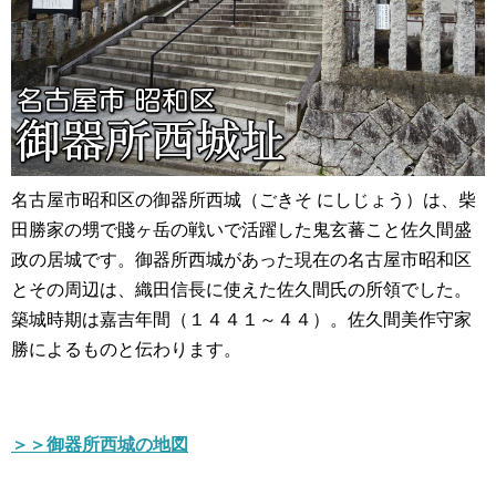
名古屋市昭和区の御器所西城（ごきそ にしじょう）は、柴
田勝家の甥で賤ヶ岳の戦いで活躍した鬼玄蕃こと佐久間盛
政の居城です。御器所西城があった現在の名古屋市昭和区
とその周辺は、織田信長に使えた佐久間氏の所領でした。
築城時期は嘉吉年間（１４４１～４４）。佐久間美作守家
勝によるものと伝わります。
＞＞御器所西城の地図