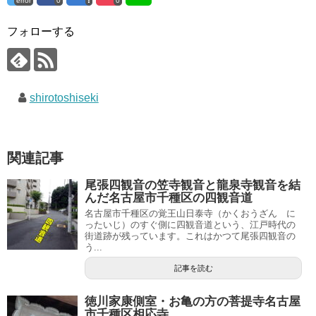
error
0
0
フォローする
shirotoshiseki
関連記事
尾張四観音の笠寺観音と龍泉寺観音を結
んだ名古屋市千種区の四観音道
名古屋市千種区の覚王山日泰寺（かくおうざん に
ったいじ）のすぐ側に四観音道という、江戸時代の
街道跡が残っています。これはかつて尾張四観音の
う...
記事を読む
徳川家康側室・お亀の方の菩提寺名古屋
市千種区相応寺