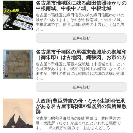
名古屋市瑞穂区に残る織田信照ゆかりの
中根南城、中根中ノ城、中根北城
名古屋市瑞穂区に織田信長の弟の織田信照ゆかりの
城が３つあります。それが中根南城、中根中ノ城、
中根北城です。信照は織田信秀の十男もしくは九男
と...
記事を読む
名古屋市千種区の尾張末森城址の御城印
（御朱印）は古地図、縄張図、お市の方
名古屋市千種区に尾張末森城址（末盛城とも）とい
う城跡があります。現在では城山八幡宮になってい
ますが、神社の周辺には戦国時代の城の遺構が色濃
く...
記事を読む
大政所(豊臣秀吉の母・なか)生誕地伝承
がある名古屋市昭和区御器所の御所屋敷
跡
名古屋市昭和区御器所の御所屋敷は、豊臣秀吉の
母・大政所（なか）が生まれたといわれる場所で
す。 ※大政所の読みは おおまんどころ ...