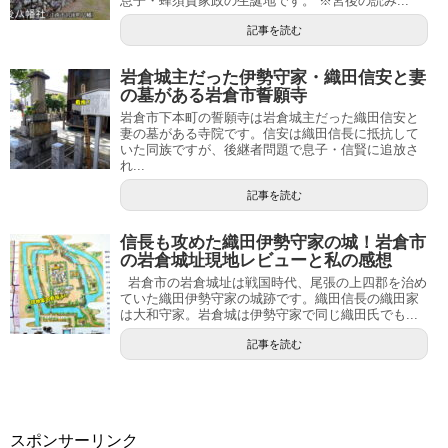
息子・蜂須賀家政の生誕地です。 ※宮後の読み...
記事を読む
岩倉城主だった伊勢守家・織田信安と妻
の墓がある岩倉市誓願寺
岩倉市下本町の誓願寺は岩倉城主だった織田信安と
妻の墓がある寺院です。信安は織田信長に抵抗して
いた同族ですが、後継者問題で息子・信賢に追放さ
れ...
記事を読む
信長も攻めた織田伊勢守家の城！岩倉市
の岩倉城址現地レビューと私の感想
岩倉市の岩倉城址は戦国時代、尾張の上四郡を治め
ていた織田伊勢守家の城跡です。織田信長の織田家
は大和守家。岩倉城は伊勢守家で同じ織田氏でも...
記事を読む
スポンサーリンク