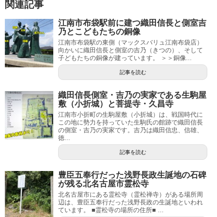
関連記事
江南市布袋駅前に建つ織田信長と側室吉
乃とこどもたちの銅像
江南市布袋駅の東側（マックスバリュ江南布袋店）
向かいに織田信長と側室の吉乃（きつの）、そして
子どもたちの銅像が建っています。 ＞＞銅像...
記事を読む
織田信長側室・吉乃の実家である生駒屋
敷（小折城）と菩提寺・久昌寺
江南市小折町の生駒屋敷（小折城）は、戦国時代に
この地に勢力を持っていた生駒氏の館跡で織田信長
の側室・吉乃の実家です。吉乃は織田信忠、信雄、
徳...
記事を読む
豊臣五奉行だった浅野長政生誕地の石碑
が残る北名古屋市霊松寺
北名古屋市にある霊松寺（霊松禅寺）がある場所周
辺は、豊臣五奉行だった浅野長政の生誕地といわれ
ています。 ■霊松寺の場所の住所■ ...