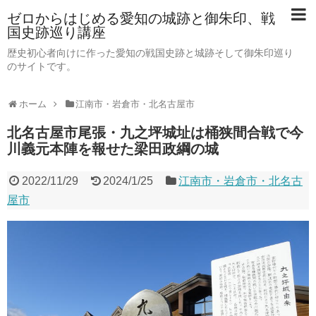
ゼロからはじめる愛知の城跡と御朱印、戦
国史跡巡り講座
歴史初心者向けに作った愛知の戦国史跡と城跡そして御朱印巡り
のサイトです。
ホーム
江南市・岩倉市・北名古屋市
北名古屋市尾張・九之坪城址は桶狭間合戦で今
川義元本陣を報せた梁田政綱の城
2022/11/29
2024/1/25
江南市・岩倉市・北名古
屋市