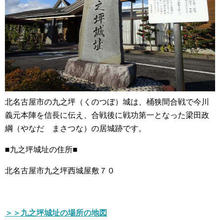
北名古屋市の九之坪（くのつぼ）城は、桶狭間合戦で今川
義元本陣を信長に伝え、合戦後に戦功第一となった梁田政
綱（やなだ まさつな）の居城跡です。
■九之坪城址の住所■
北名古屋市九之坪西城屋敷７０
＞＞九之坪城址の場所の地図