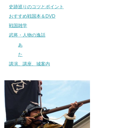
史跡巡りのコツとポイント
おすすめ戦国本＆DVD
戦国雑学
武将・人物の逸話
あ
た
講演、講座、城案内