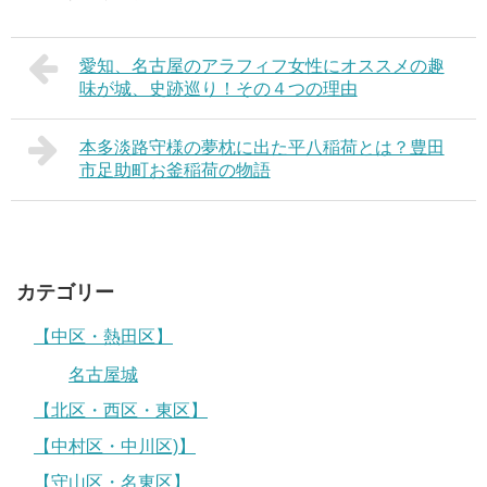
愛知、名古屋のアラフィフ女性にオススメの趣
味が城、史跡巡り！その４つの理由
本多淡路守様の夢枕に出た平八稲荷とは？豊田
市足助町お釜稲荷の物語
カテゴリー
【中区・熱田区】
名古屋城
【北区・西区・東区】
【中村区・中川区)】
【守山区・名東区】