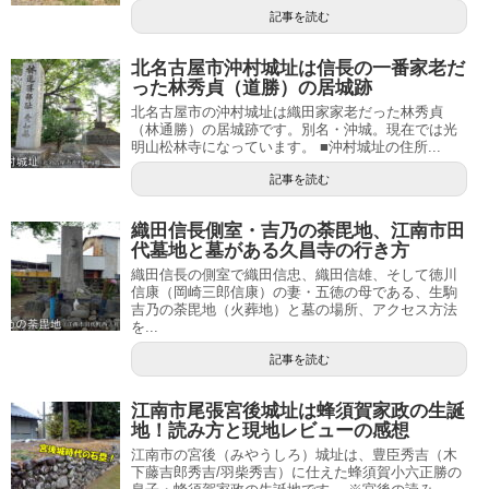
記事を読む
北名古屋市沖村城址は信長の一番家老だ
った林秀貞（道勝）の居城跡
北名古屋市の沖村城址は織田家家老だった林秀貞
（林通勝）の居城跡です。別名・沖城。現在では光
明山松林寺になっています。 ■沖村城址の住所...
記事を読む
織田信長側室・吉乃の荼毘地、江南市田
代墓地と墓がある久昌寺の行き方
織田信長の側室で織田信忠、織田信雄、そして徳川
信康（岡崎三郎信康）の妻・五徳の母である、生駒
吉乃の荼毘地（火葬地）と墓の場所、アクセス方法
を...
記事を読む
江南市尾張宮後城址は蜂須賀家政の生誕
地！読み方と現地レビューの感想
江南市の宮後（みやうしろ）城址は、豊臣秀吉（木
下藤吉郎秀吉/羽柴秀吉）に仕えた蜂須賀小六正勝の