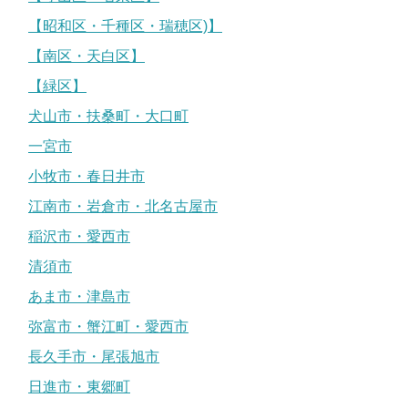
【昭和区・千種区・瑞穂区)】
【南区・天白区】
【緑区】
犬山市・扶桑町・大口町
一宮市
小牧市・春日井市
江南市・岩倉市・北名古屋市
稲沢市・愛西市
清須市
あま市・津島市
弥富市・蟹江町・愛西市
長久手市・尾張旭市
日進市・東郷町