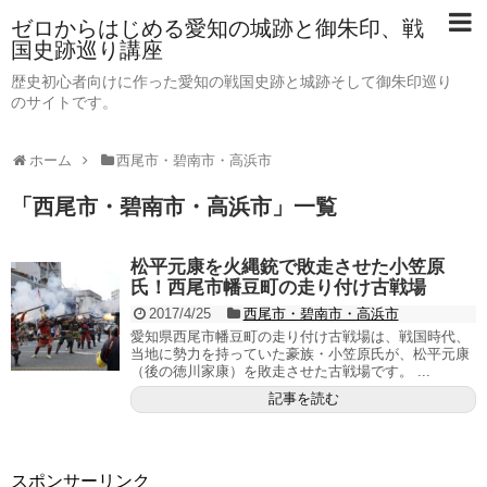
ゼロからはじめる愛知の城跡と御朱印、戦
国史跡巡り講座
歴史初心者向けに作った愛知の戦国史跡と城跡そして御朱印巡り
のサイトです。
ホーム
西尾市・碧南市・高浜市
「
西尾市・碧南市・高浜市
」
一覧
松平元康を火縄銃で敗走させた小笠原
氏！西尾市幡豆町の走り付け古戦場
2017/4/25
西尾市・碧南市・高浜市
愛知県西尾市幡豆町の走り付け古戦場は、戦国時代、
当地に勢力を持っていた豪族・小笠原氏が、松平元康
（後の徳川家康）を敗走させた古戦場です。 ...
記事を読む
スポンサーリンク